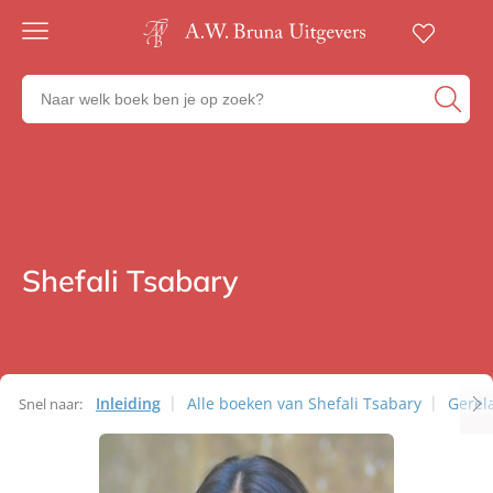
Gratis
verzending
Zoeken
Voor
naar
23:00
boeken,
besteld,
volgende
auteurs
werkdag
en
in huis
uitgevers
Veilig
betalen
Shefali Tsabary
Auteurs
Gratis
retourneren
Inleiding
Alle boeken van Shefali Tsabary
Gerel
Snel naar:
Auteurs