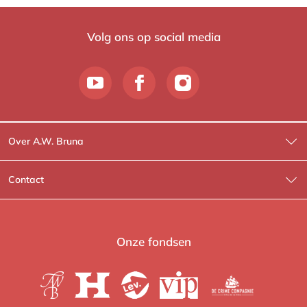
Volg ons op social media
Over A.W. Bruna
Wat wij doen
Contact
Wie is Wie?
Contactinformatie
A.W. Bruna Fictie
Route-informatie
Onze fondsen
Lev. boeken
Voor de pers
Heartbeat
Voor de boekhandels