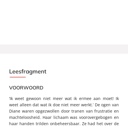
Katherine Schwarzenegger Pratt
Katherine Schwarzenegger Pratt
Gabrielle Bernstein, auteur van Happy Days
Leesfragment
VOORWOORD
‘Ik weet gewoon niet meer wat ik ermee aan moet! Ik
weet alleen dat wat ik doe niet meer werkt.’ De ogen van
Diane waren opgezwollen door tranen van frustratie en
machteloosheid. Haar lichaam was voorovergebogen en
haar handen trilden onbeheersbaar. Ze had het over de