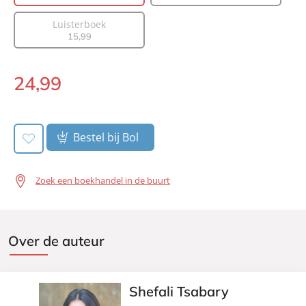
Uitgever:
Lev.
Luisterboek
Verschijningsdatum:
22-08-2023
15
,
99
24
,
99
Paperback:
Bestel bij Bol
Zoek een boekhandel in de buurt
Over de auteur
Shefali Tsabary