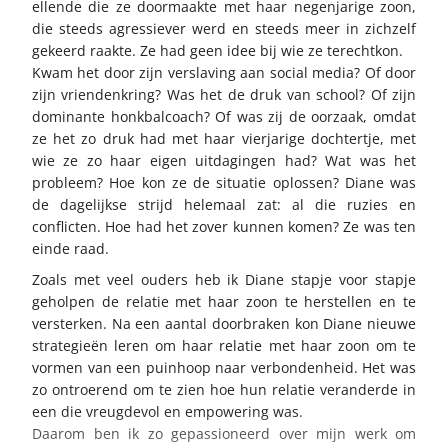
ellende die ze doormaakte met haar negenjarige zoon,
die steeds agressiever werd en steeds meer in zichzelf
gekeerd raakte. Ze had geen idee bij wie ze terechtkon.
Kwam het door zijn verslaving aan social media? Of door
zijn vriendenkring? Was het de druk van school? Of zijn
dominante honkbalcoach? Of was zij de oorzaak, omdat
ze het zo druk had met haar vierjarige dochtertje, met
wie ze zo haar eigen uitdagingen had? Wat was het
probleem? Hoe kon ze de situatie oplossen? Diane was
de dagelijkse strijd helemaal zat: al die ruzies en
conflicten. Hoe had het zover kunnen komen? Ze was ten
einde raad.
Zoals met veel ouders heb ik Diane stapje voor stapje
geholpen de relatie met haar zoon te herstellen en te
versterken. Na een aantal doorbraken kon Diane nieuwe
strategieën leren om haar relatie met haar zoon om te
vormen van een puinhoop naar verbondenheid. Het was
zo ontroerend om te zien hoe hun relatie veranderde in
een die vreugdevol en empowering was.
Daarom ben ik zo gepassioneerd over mijn werk om