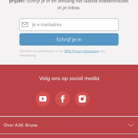
prijzen
? Schrijf je in en ontvang het laatste boekennieuws
in je inbox.
E-
mailadres
Schrijf je in
Op onze nieuwsbrieven is het
WPG Privacy Statement
van
toepassing.
Volg ons op social media
Over A.W. Bruna
Wat wij doen