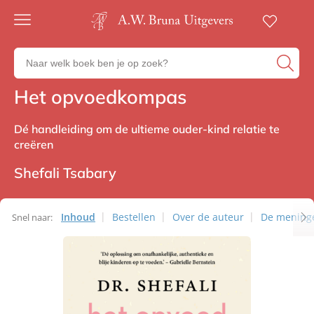
Gratis
verzending
Zoeken
Voor
naar
23:00
boeken,
besteld,
Het opvoedkompas
Non-fictie
volgende
auteurs
werkdag
en
in huis
Dé handleiding om de ultieme ouder-kind relatie te
uitgevers
creëren
Veilig
betalen
Shefali Tsabary
Gratis
retourneren
Inhoud
Bestellen
Over de auteur
De mening
Snel naar: