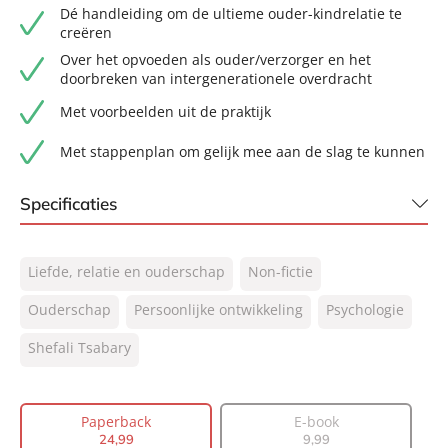
Dé handleiding om de ultieme ouder-kindrelatie te
creëren
Over het opvoeden als ouder/verzorger en het
doorbreken van intergenerationele overdracht
Met voorbeelden uit de praktijk
Met stappenplan om gelijk mee aan de slag te kunnen
Specificaties
ISBN:
9789400516090
Liefde, relatie en ouderschap
Non-fictie
NUR:
770
Type:
Ouderschap
Persoonlijke ontwikkeling
Paperback
Psychologie
Auteur(s):
Shefali Tsabary
Shefali Tsabary
Vertaler:
Saskia Peterzon-Kotte, Corine
Guldie
Prijs:
24
,
99
Paperback
E-book
Aantal pagina's:
432
24
,
99
9
,
99