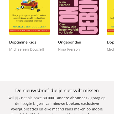
P
P
P
2
2
2
a
a
a
2
2
2
p
p
p
,
,
,
e
e
e
9
9
9
r
r
r
9
9
9
b
b
b
Dopamine Kids
Ongebonden
Dop
a
a
a
Michaeleen Doucleff
Nina Pierson
Mic
c
c
c
k
k
k
De nieuwsbrief die je niet wilt missen
Wil jij - net als onze
30.000+ andere abonnees
- graag op
de hoogte blijven van
nieuwe boeken
,
exclusieve
voorpublicaties
en elke maand kans maken op
mooie