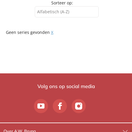
Sorteer op:
Alfabetisch (A-Z)
Alfabetisch (A-Z)
Geen series gevonden
X
Alfabetisch (Z-A)
Verschijningsdatum
Volg ons op social media
Over A.W. Bruna