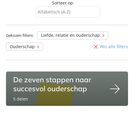
Sorteer op:
Alfabetisch (A-Z)
Alfabetisch (A-Z)
Alfabetisch (Z-A)
Liefde, relatie en ouderschap
Gekozen filters:
Verschijningsdatum
Ouderschap
Wis alle filters
De zeven stappen naar
succesvol ouderschap
5 delen