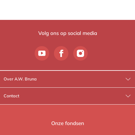
Volg ons op social media
Over A.W. Bruna
Wat wij doen
Contact
Wie is Wie?
Contactinformatie
A.W. Bruna Fictie
Route-informatie
Onze fondsen
Lev. boeken
Voor de pers