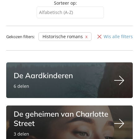
Sorteer op:
Alfabetisch (A-Z)
Alfabetisch (A-Z)
Alfabetisch (Z-A)
Historische romans
Wis alle filters
Gekozen filters:
Verschijningsdatum
De Aardkinderen
6 delen
De geheimen van Charlotte
Street
3 delen