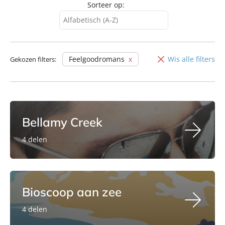
Sorteer op:
Alfabetisch (A-Z)
Alfabetisch (A-Z)
Alfabetisch (Z-A)
Feelgoodromans
Wis alle filters
Gekozen filters:
Verschijningsdatum
Bellamy Creek
4 delen
Bioscoop aan zee
4 delen