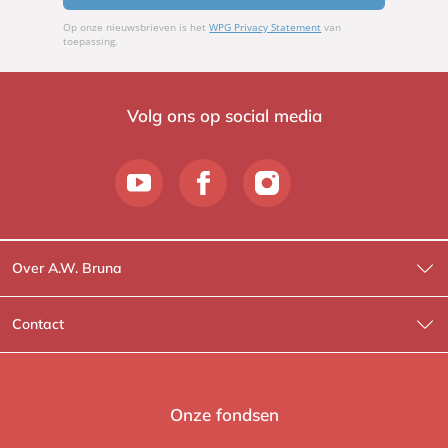
Op onze nieuwsbrieven is het
WPG Privacy Statement
van
toepassing.
Volg ons op social media
Over A.W. Bruna
Wat wij doen
Contact
Wie is Wie?
Contactinformatie
A.W. Bruna Fictie
Route-informatie
Onze fondsen
Lev. boeken