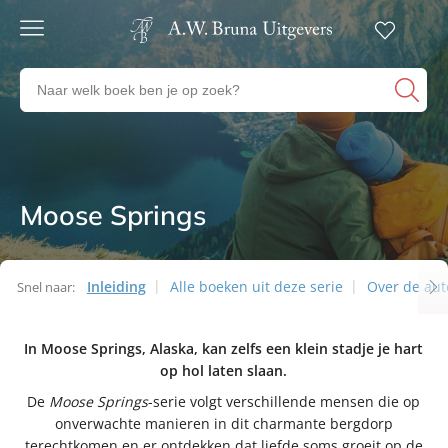
Gratis
verzending
Zoeken
Voor
naar
23:00
boeken,
besteld,
volgende
auteurs
werkdag
en
in huis
uitgevers
Moose Springs
Series
Veilig
betalen
Gratis
retourneren
Inleiding
Alle boeken uit deze serie
Over de aut
Snel naar:
Series
In Moose Springs, Alaska, kan zelfs een klein stadje je hart
op hol laten slaan.
De
Moose Springs
-serie volgt verschillende mensen die op
onverwachte manieren in dit charmante bergdorp
terechtkomen en er ontdekken dat liefde soms groeit op de