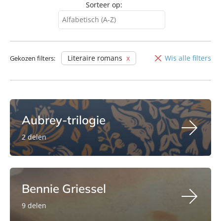
Sorteer op:
Alfabetisch (A-Z)
Alfabetisch (A-Z)
Alfabetisch (Z-A)
Literaire romans
Wis alle filters
Gekozen filters:
Verschijningsdatum
Aubrey-trilogie
2 delen
Bennie Griessel
9 delen