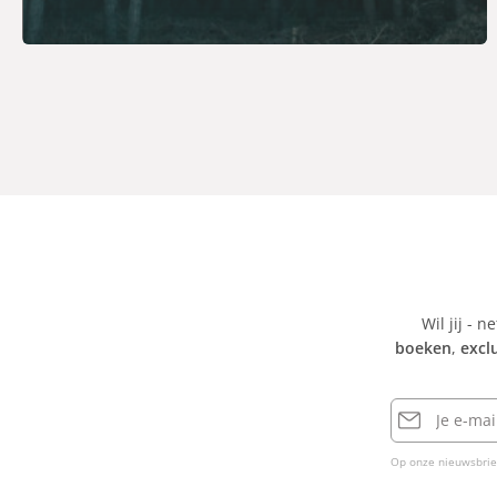
Wil jij - n
boeken
,
excl
E-
mailadres
Op onze nieuwsbrie