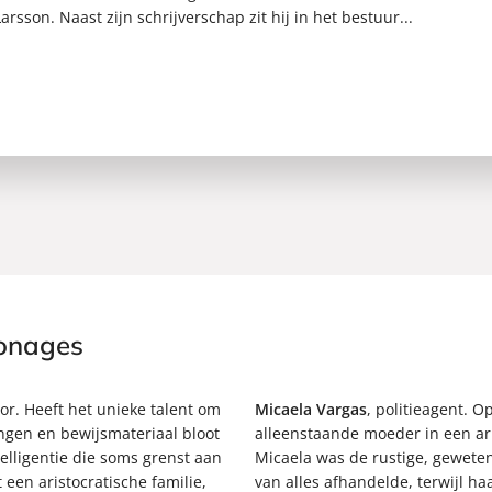
rsson. Naast zijn schrijverschap zit hij in het bestuur...
sonages
or. Heeft het unieke talent om
Micaela Vargas
, politieagent. 
ngen en bewijsmateriaal bloot
alleenstaande moeder in een ar
telligentie die soms grenst aan
Micaela was de rustige, gewetens
 een aristocratische familie,
van alles afhandelde, terwijl ha