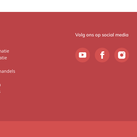
Volg ons op social media
matie
atie
handels
n
s