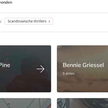
evonden
Scandinavische thrillers
s:
Pine
Bennie Griessel
9 delen