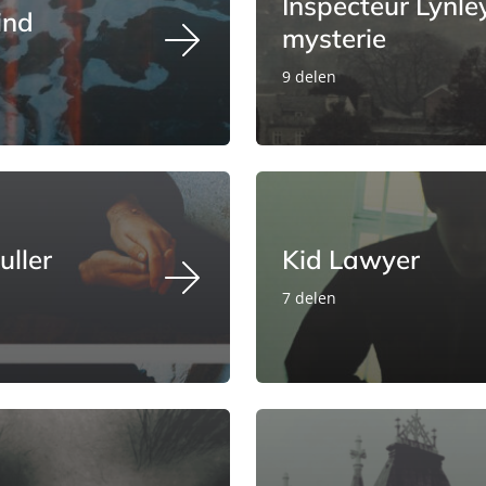
Inspecteur Lynle
ind
mysterie
9 delen
uller
Kid Lawyer
7 delen