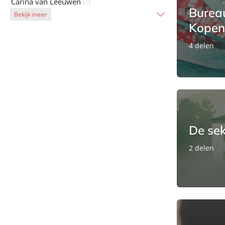
Carina van Leeuwen
(1)
Burea
Bekijk meer
Kopen
4 delen
De se
2 delen