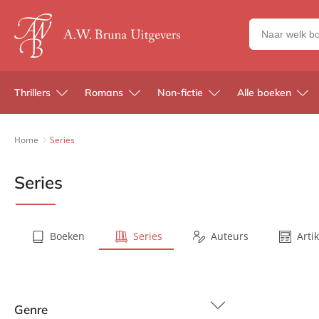
Zoeken
naar
boeken,
auteurs
Thrillers
Romans
Non-fictie
Alle boeken
en
uitgevers
Home
Series
Series
Boeken
Series
Auteurs
Arti
Genre