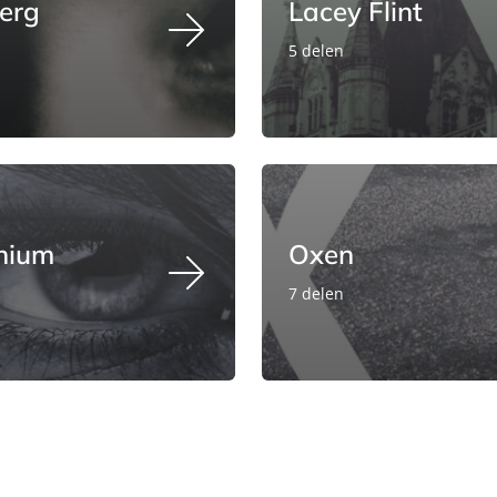
erg
Lacey Flint
5 delen
nnium
Oxen
7 delen