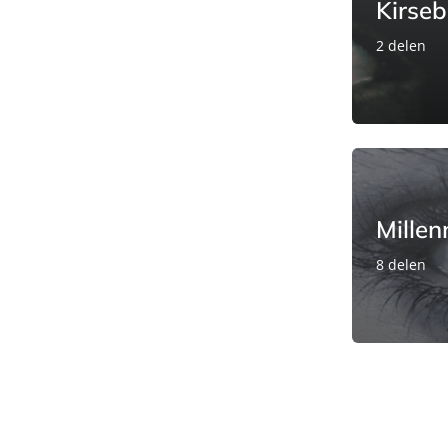
Kirseb
2 delen
Mille
8 delen