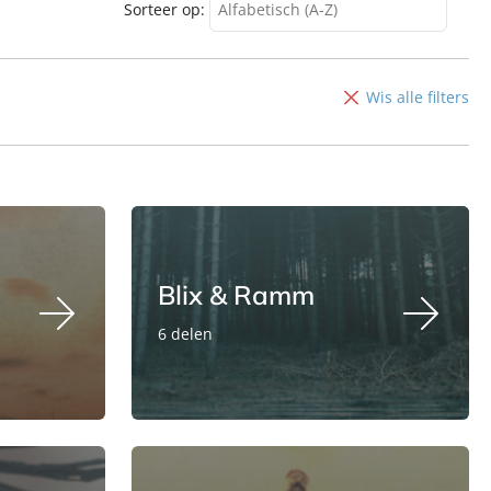
Sorteer op:
Alfabetisch (A-Z)
Alfabetisch (A-Z)
Alfabetisch (Z-A)
Wis alle filters
Verschijningsdatum
Blix & Ramm
6 delen