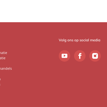
Volg ons op social media
matie
atie
handels
n
s