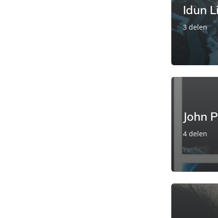
Idun L
3 delen
John P
4 delen