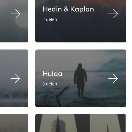
Hedin & Kaplan
2 delen
Hulda
3 delen