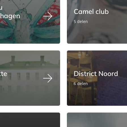
u
Camel club
hagen
5 delen
kte
District Noord
6 delen