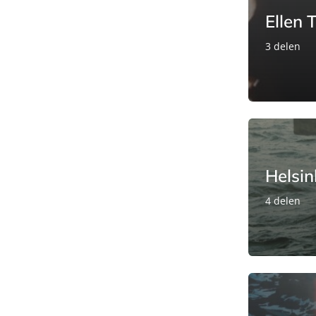
Ellen
3 delen
Helsin
4 delen