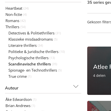
35 series g
Heartbeat
(24)
Non-fictie
(4)
Romans
(42)
Gekozen filter
Thrillers
(54)
Detectives & Politiethrillers
(31)
Klassieke misdaadromans
(5)
Literaire thrillers
(34)
Politieke & Juridische thrillers
(10)
Psychologische thrillers
(13)
Scandinavische thrillers
(35)
Atlee 
Spionage- en Technothrillers
(5)
4 delen
True crime
(1)
Auteur
Åke Edwardson
(1)
Brian Andrews
(1)