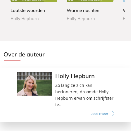
o
o
o
k
k
k
Laatste woorden
Warme nachten
Win
Holly Hepburn
Holly Hepburn
Hol
Over de auteur
Holly Hepburn
Zo lang ze zich kan
herinneren, droomde Holly
Hepburn ervan om schrijfster
te...
Lees meer