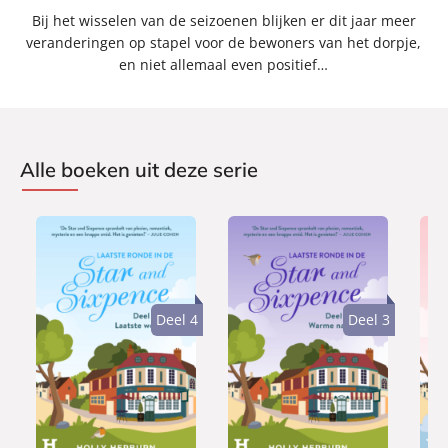
Bij het wisselen van de seizoenen blijken er dit jaar meer
veranderingen op stapel voor de bewoners van het dorpje,
en niet allemaal even positief…
Alle boeken uit deze serie
Deel 4
Deel 3
E
E
E
1
1
1
-
-
-
,
,
,
b
b
b
9
9
9
o
o
o
9
9
9