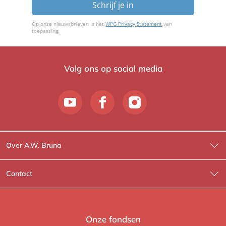
Schrijf je in
Op onze nieuwsbrieven is het
WPG Privacy Statement
van
toepassing.
Volg ons op social media
Over A.W. Bruna
Wat wij doen
Contact
Wie is Wie?
Contactinformatie
A.W. Bruna Fictie
Route-informatie
Onze fondsen