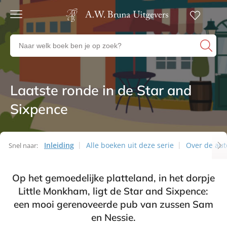
Gratis
verzending
Zoeken
Voor
naar
23:00
boeken,
besteld,
volgende
auteurs
werkdag
en
Laatste ronde in de Star and
Series
in huis
uitgevers
Sixpence
Veilig
betalen
Gratis
retourneren
Inleiding
Alle boeken uit deze serie
Over de aut
Snel naar:
Series
Op het gemoedelijke platteland, in het dorpje
Little Monkham, ligt de Star and Sixpence:
een mooi gerenoveerde pub van zussen Sam
en Nessie.