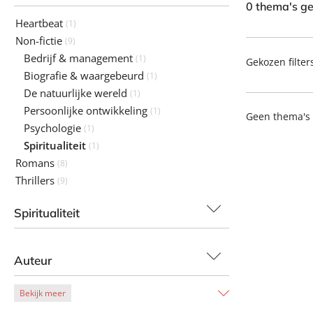
0 thema's g
Heartbeat
(1)
Non-fictie
(9)
Bedrijf & management
(1)
Gekozen filter
Biografie & waargebeurd
(1)
De natuurlijke wereld
(1)
Persoonlijke ontwikkeling
(1)
Geen thema's
Psychologie
(1)
Spiritualiteit
(1)
Romans
(8)
Thrillers
(9)
Spiritualiteit
Auteur
Bekijk meer