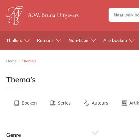
Zoeken
naar
boeken,
auteurs
Thrillers
Romans
Non-fictie
Alle boeken
en
uitgevers
Home
Thema’s
Thema’s
Boeken
Series
Auteurs
Arti
Genre