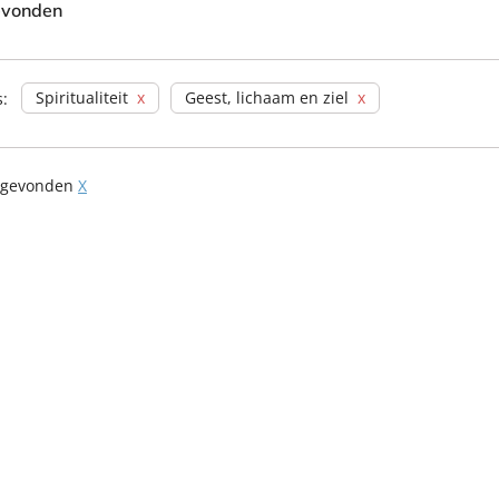
evonden
Spiritualiteit
Geest, lichaam en ziel
s:
 gevonden
X