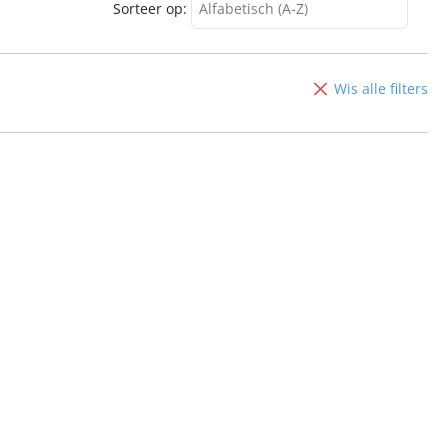
Sorteer op:
Alfabetisch (A-Z)
Alfabetisch (A-Z)
Alfabetisch (Z-A)
Wis alle filters