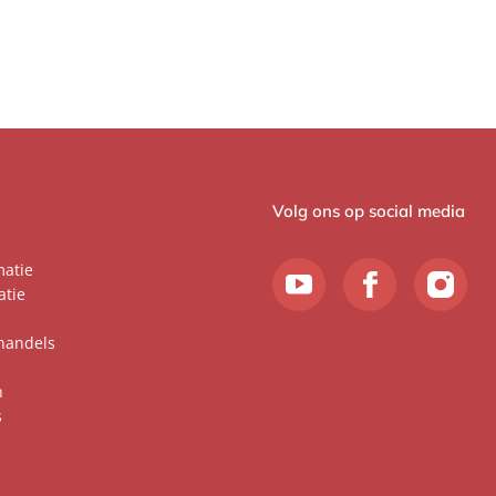
Volg ons op social media
matie
atie
handels
n
s