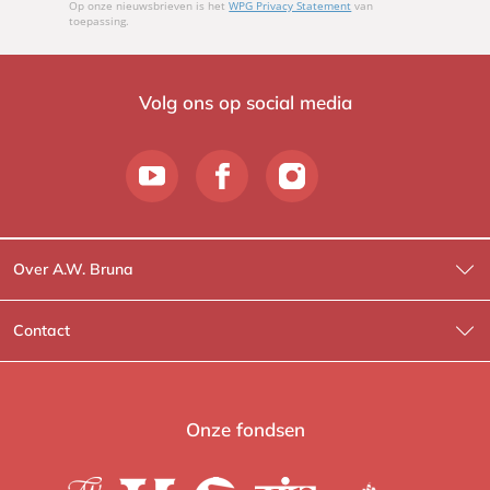
Op onze nieuwsbrieven is het
WPG Privacy Statement
van
toepassing.
Volg ons op social media
Over A.W. Bruna
Wat wij doen
Contact
Wie is Wie?
Contactinformatie
A.W. Bruna Fictie
Route-informatie
Onze fondsen
Lev. boeken
Voor de pers