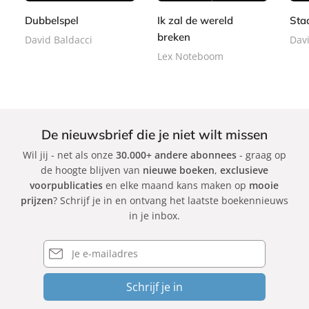
9
r
9
0
b
b
9
Dubbelspel
Ik zal de wereld
Sta
b
a
a
breken
a
David Baldacci
Davi
c
c
c
Lex Noteboom
k
k
k
De nieuwsbrief die je niet wilt missen
Wil jij - net als onze
30.000+ andere abonnees
- graag op
de hoogte blijven van
nieuwe boeken
,
exclusieve
voorpublicaties
en elke maand kans maken op
mooie
prijzen
? Schrijf je in en ontvang het laatste boekennieuws
in je inbox.
E-
mailadres
Schrijf je in