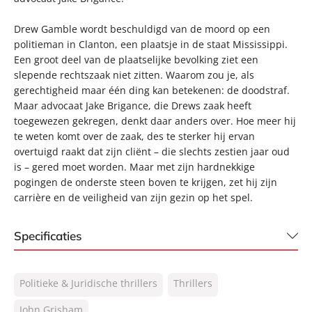
Drew Gamble wordt beschuldigd van de moord op een
politieman in Clanton, een plaatsje in de staat Mississippi.
Een groot deel van de plaatselijke bevolking ziet een
slepende rechtszaak niet zitten. Waarom zou je, als
gerechtigheid maar één ding kan betekenen: de doodstraf.
Maar advocaat Jake Brigance, die Drews zaak heeft
toegewezen gekregen, denkt daar anders over. Hoe meer hij
te weten komt over de zaak, des te sterker hij ervan
overtuigd raakt dat zijn cliënt – die slechts zestien jaar oud
is – gered moet worden. Maar met zijn hardnekkige
pogingen de onderste steen boven te krijgen, zet hij zijn
carrière en de veiligheid van zijn gezin op het spel.
Specificaties
ISBN:
9789046180181
Politieke & Juridische thrillers
Thrillers
NUR:
332
Type:
John Grisham
Luisterboek