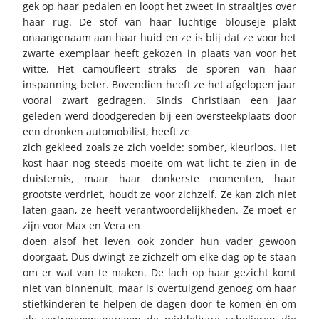
gek op haar pedalen en loopt het zweet in straaltjes over
haar rug. De stof van haar luchtige blouseje plakt
onaangenaam aan haar huid en ze is blij dat ze voor het
zwarte exemplaar heeft gekozen in plaats van voor het
witte. Het camoufleert straks de sporen van haar
inspanning beter. Bovendien heeft ze het afgelopen jaar
vooral zwart gedragen. Sinds Christiaan een jaar
geleden werd doodgereden bij een oversteekplaats door
een dronken automobilist, heeft ze
zich gekleed zoals ze zich voelde: somber, kleurloos. Het
kost haar nog steeds moeite om wat licht te zien in de
duisternis, maar haar donkerste momenten, haar
grootste verdriet, houdt ze voor zichzelf. Ze kan zich niet
laten gaan, ze heeft verantwoordelijkheden. Ze moet er
zijn voor Max en Vera en
doen alsof het leven ook zonder hun vader gewoon
doorgaat. Dus dwingt ze zichzelf om elke dag op te staan
om er wat van te maken. De lach op haar gezicht komt
niet van binnenuit, maar is overtuigend genoeg om haar
stiefkinderen te helpen de dagen door te komen én om