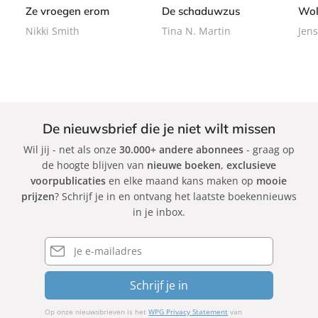
k
b
b
Ze vroegen erom
De schaduwzus
Wol
a
a
Nikki Smith
Tina N. Martin
Jens
c
c
k
k
De nieuwsbrief die je niet wilt missen
Wil jij - net als onze
30.000+ andere abonnees
- graag op
de hoogte blijven van
nieuwe boeken
,
exclusieve
voorpublicaties
en elke maand kans maken op
mooie
prijzen
? Schrijf je in en ontvang het laatste boekennieuws
in je inbox.
E-
mailadres
Schrijf je in
Op onze nieuwsbrieven is het
WPG Privacy Statement
van