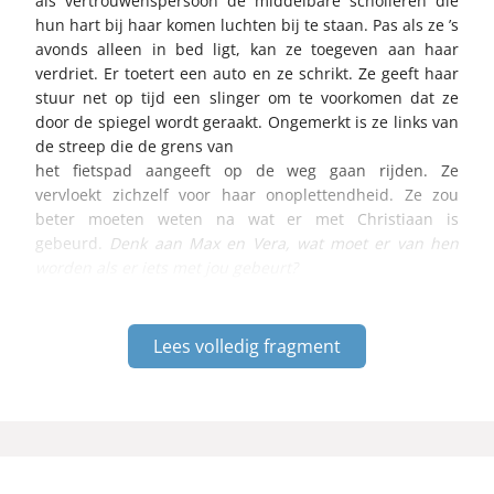
als vertrouwenspersoon de middelbare scholieren die
hun hart bij haar komen luchten bij te staan. Pas als ze ’s
avonds alleen in bed ligt, kan ze toegeven aan haar
verdriet. Er toetert een auto en ze schrikt. Ze geeft haar
stuur net op tijd een slinger om te voorkomen dat ze
door de spiegel wordt geraakt. Ongemerkt is ze links van
de streep die de grens van
het fietspad aangeeft op de weg gaan rijden. Ze
vervloekt zichzelf voor haar onoplettendheid. Ze zou
beter moeten weten na wat er met Christiaan is
gebeurd.
Denk aan Max en Vera, wat moet er van hen
worden als er iets met jou gebeurt?
Lees volledig fragment