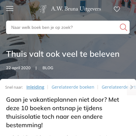
Gratis
verzending
Zoeken
Voor
naar
23:00
boeken,
besteld,
volgende
auteurs
werkdag
en
Thuis valt ook veel te beleven
Artikelen
in huis
uitgevers
Veilig
22 april 2020
BLOG
betalen
Gratis
retourneren
Inleiding
Gerelateerde boeken
Gerelateerde art
Snel naar:
Gaan je vakantieplannen niet door? Met
Artikelen
deze 10 boeken ontsnap je tijdens
thuisisolatie toch naar een andere
bestemming!