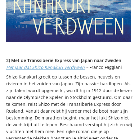
2) Met de Transsiberië Express van Japan naar Zweden
Het jaar dat Shizo Kanakuri verdween
–
Franco Faggiani
Shizo Kanakuri groeit op tussen de bossen, heuvels en
rivieren in het zuiden van Japan. Zijn passie: hardlopen. Als
zijn talent wordt opgemerkt, wordt hij in 1912 door de keizer
naar de Olympische Spelen in Stockholm gestuurd. Om daar
te komen, reist Shizo met de Transsiberië Express door
Rusland. Vanuit daar reist hij verder met de boot naar zijn
bestemming. De marathon begint, maar het lukt Shizo niet
de wedstrijd uit te lopen. Beschaamd verstopt hij zich en wij
vluchten met hem mee. Een rijke roman die je op
verrassende plekken brengt en je altijd weet onder te