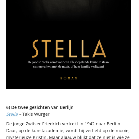
6) De twee gezichten van Berlijn
Stella
–
Takis Würger
De jonge Zwitser Friedrich vertrekt in 1942 naar Berlijn.
Daar, op de kunstacademie, wordt hij verliefd op de mooie,
mysterieuze Kristin. Maar algauw blijkt dat ze niet is wie ze