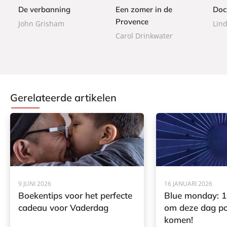
9
k
b
9
De verbanning
Een zomer in de
Doc
b
a
Provence
a
John Grisham
Lin
c
c
Carol Drinkwater
k
k
Gerelateerde artikelen
9 JUNI 2026
16 JANUARI 2026
Boekentips voor het perfecte
Blue monday: 1
cadeau voor Vaderdag
om deze dag pos
komen!