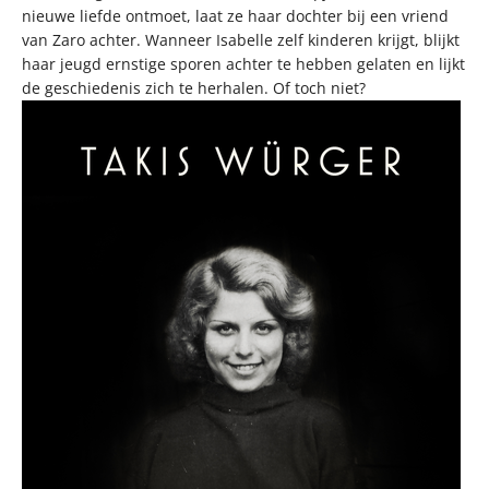
nieuwe liefde ontmoet, laat ze haar dochter bij een vriend
van Zaro achter. Wanneer Isabelle zelf kinderen krijgt, blijkt
haar jeugd ernstige sporen achter te hebben gelaten en lijkt
de geschiedenis zich te herhalen. Of toch niet?