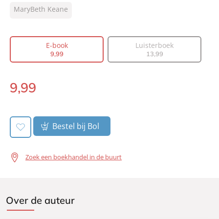
Type:
MaryBeth Keane
E-book
Auteur(s):
MaryBeth Keane
Vertaler:
Anna Livestro
E-book
Luisterboek
Prijs:
9
,
99
9
,
99
13
,
99
Aantal pagina's:
512
Uitgever:
Signatuur
9
,
99
E-
Verschijningsdatum:
18-02-2020
book:
Bestel bij Bol
Zoek een boekhandel in de buurt
Over de auteur