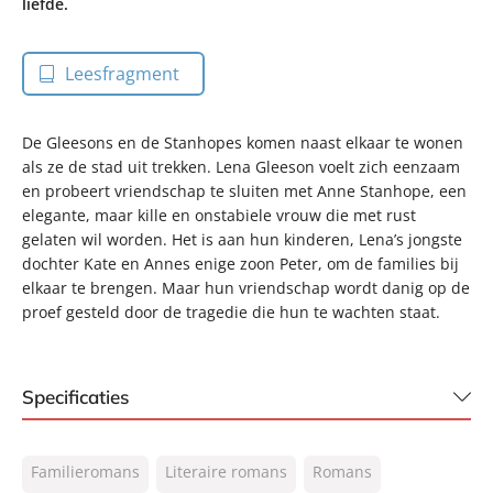
liefde.
Leesfragment
De Gleesons en de Stanhopes komen naast elkaar te wonen
als ze de stad uit trekken. Lena Gleeson voelt zich eenzaam
en probeert vriendschap te sluiten met Anne Stanhope, een
elegante, maar kille en onstabiele vrouw die met rust
gelaten wil worden. Het is aan hun kinderen, Lena’s jongste
dochter Kate en Annes enige zoon Peter, om de families bij
elkaar te brengen. Maar hun vriendschap wordt danig op de
proef gesteld door de tragedie die hun te wachten staat.
Specificaties
ISBN:
9789044978759
Familieromans
Literaire romans
Romans
NUR:
302