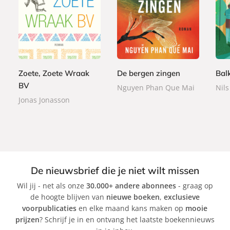
P
P
P
2
2
a
a
1
a
4
0
p
p
5
p
,
,
e
e
,
e
9
0
r
r
9
r
9
0
b
b
9
Zoete, Zoete Wraak
De bergen zingen
Bal
b
a
a
a
BV
Nguyen Phan Que Mai
Nils
c
c
c
Jonas Jonasson
k
k
k
De nieuwsbrief die je niet wilt missen
Wil jij - net als onze
30.000+ andere abonnees
- graag op
de hoogte blijven van
nieuwe boeken
,
exclusieve
voorpublicaties
en elke maand kans maken op
mooie
prijzen
? Schrijf je in en ontvang het laatste boekennieuws