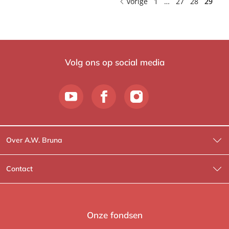
vorige
1
…
27
28
29
Volg ons op social media
Over A.W. Bruna
Wat wij doen
Contact
Wie is Wie?
Contactinformatie
A.W. Bruna Fictie
Route-informatie
Onze fondsen
Lev. boeken