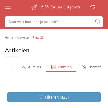
Gratis
verzending
Zoeken
Voor
naar
23:00
boeken,
besteld,
volgende
auteurs
Home
Artikelen
Page 29
werkdag
en
in huis
uitgevers
Artikelen
Veilig
betalen
Gratis
retourneren
Series
Auteurs
Artikelen
Thema’s
Filteren (425)