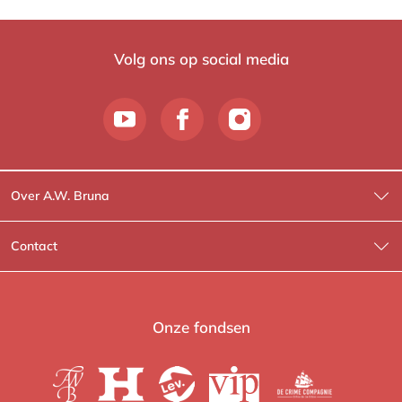
Volg ons op social media
Over A.W. Bruna
Wat wij doen
Contact
Wie is Wie?
Contactinformatie
A.W. Bruna Fictie
Route-informatie
Onze fondsen
Lev. boeken
Voor de pers
Heartbeat
Voor de boekhandels