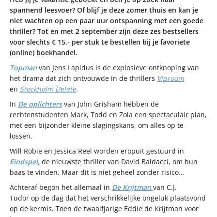
spannend leesvoer? Of blijf je deze zomer thuis en kan je
niet wachten op een paar uur ontspanning met een goede
thriller? Tot en met 2 september zijn deze zes bestsellers
voor slechts € 15,- per stuk te bestellen bij je favoriete
(online) boekhandel.
Topman
van Jens Lapidus is de explosieve ontknoping van
het drama dat zich ontvouwde in de thrillers
Viproom
en
Stockholm Delete
.
In
De oplichters
van John Grisham hebben de
rechtenstudenten Mark, Todd en Zola een spectaculair plan,
met een bijzonder kleine slagingskans, om alles op te
lossen.
Will Robie en Jessica Reel worden eropuit gestuurd in
Eindspel
,
de nieuwste thriller van David Baldacci, om hun
baas te vinden. Maar dit is niet geheel zonder risico…
Achteraf begon het allemaal in
De Krijtman
van C.J.
Tudor op de dag dat het verschrikkelijke ongeluk plaatsvond
op de kermis. Toen de twaalfjarige Eddie de Krijtman voor