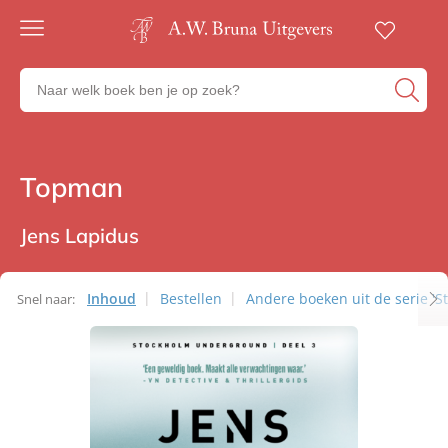
Gratis
verzending
Zoeken
Voor
naar
23:00
boeken,
besteld,
volgende
auteurs
werkdag
en
Topman
Thrillers
in huis
uitgevers
Veilig
betalen
Jens Lapidus
Gratis
retourneren
Inhoud
Bestellen
Andere boeken uit de serie '
Snel naar: