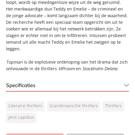
loopt, wordt op meedogenloze wijze uit de weg geruimd.
Het merkwaardige duo Teddy en Emelie – de crimineel en
de jonge advocate – komt langzaam dichter bij de waarheid.
De recherche heeft een speciaal team opgericht om uit te
zoeken wie er allemaal bij het netwerk betrokken zijn. Ze
slagen er echter niet in om te infiltreren. Intussen probeert
iemand uit alle macht Teddy en Emelie het zwijgen op te
leggen.
Topman
is de explosieve ontknoping van het drama dat zich
ontvouwde in de thrillers
VIProom
en
Stockholm Delete
.
Specificaties
ISBN:
9789400514966
Literaire thrillers
Scandinavische thrillers
Thrillers
NUR:
305
Type:
Jens Lapidus
Paperback
Auteur(s):
Jens Lapidus
Vertaler:
Jasper Popma, Clementine Luijten