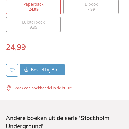
Paperback
E-book
Prijs:
24
,
99
24
,
99
7
,
99
Aantal pagina's:
480
Luisterboek
Uitgever:
AW Bruna
9
,
99
Verschijningsdatum:
04-01-2022
24
,
99
Paperback:
Bestel bij Bol
Zoek een boekhandel in de buurt
Andere boeken uit de serie 'Stockholm
Underground'