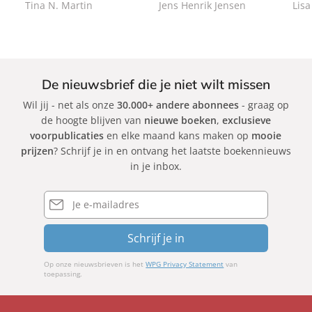
Tina N. Martin
Jens Henrik Jensen
Lisa
c
c
c
k
k
k
De nieuwsbrief die je niet wilt missen
Wil jij - net als onze
30.000+ andere abonnees
- graag op
de hoogte blijven van
nieuwe boeken
,
exclusieve
voorpublicaties
en elke maand kans maken op
mooie
prijzen
? Schrijf je in en ontvang het laatste boekennieuws
in je inbox.
E-
mailadres
Schrijf je in
Op onze nieuwsbrieven is het
WPG Privacy Statement
van
toepassing.