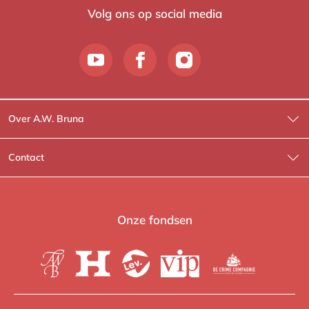
Volg ons op social media
Over A.W. Bruna
Wat wij doen
Contact
Wie is Wie?
Contactinformatie
A.W. Bruna Fictie
Route-informatie
Onze fondsen
Lev. boeken
Voor de pers
Heartbeat
Voor de boekhandels
De Crime Compagnie
Special sales