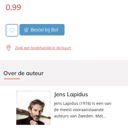
0
,
99
Aantal pagina's:
14
E-
Uitgever:
book:
A.W. Bruna Uitgevers
Verschijningsdatum:
24-03-2014
Bestel bij Bol
Zoek een boekhandel in de buurt
Over de auteur
Jens Lapidus
Jens Lapidus (1974) is een van
de meest vooraanstaande
auteurs van Zweden. Met...