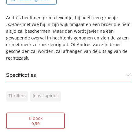
Andrés heeft een prima leventje; hij heeft een groepje
matties
met wie hij in zijn wijk omgaat en een broer die hem
altijd zal beschermen. Maar dan wordt Javier na een
gewapende overval in hechtenis genomen en zien de zaken
er niet meer zo rooskleurig uit. Of Andrés van zijn broer
gescheiden zal worden, zal afhangen van de uitslag van de
rechtszaak.
Specificaties
ISBN:
9789044971972
Thrillers
Jens Lapidus
NUR:
332
Type:
E-book
Auteur(s):
Jens Lapidus
E-book
0
,
99
Vertaler:
Jasper Popma
Prijs:
0
,
99