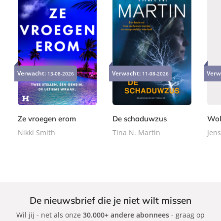
E
P
P
9
2
2
-
a
a
Verwacht:
Verwacht:
Verw
13-08-2026
11-08-2026
,
4
2
b
p
p
9
,
,
o
e
e
9
9
9
o
r
r
9
9
k
b
b
Ze vroegen erom
De schaduwzus
Wol
a
a
Nikki Smith
Tina N. Martin
Jens
c
c
k
k
De nieuwsbrief die je niet wilt missen
Wil jij - net als onze
30.000+ andere abonnees
- graag op