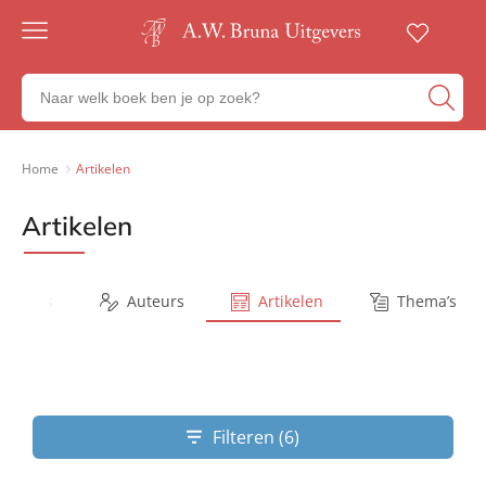
Gratis
verzending
Zoeken
Voor
naar
23:00
boeken,
besteld,
volgende
auteurs
Home
Artikelen
werkdag
en
in huis
uitgevers
Artikelen
Veilig
betalen
Gratis
retourneren
Series
Auteurs
Artikelen
Thema’s
Filteren (6)