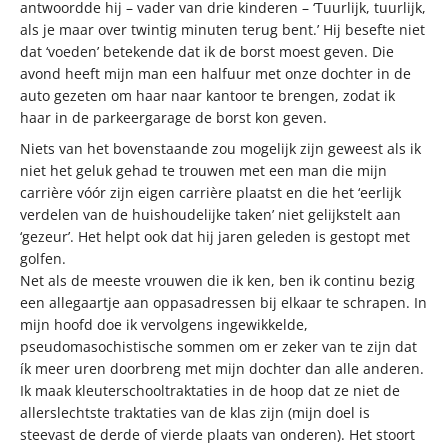
antwoordde hij – vader van drie kinderen – ‘Tuurlijk, tuurlijk,
als je maar over twintig minuten terug bent.’ Hij besefte niet
dat ‘voeden’ betekende dat ik de borst moest geven. Die
avond heeft mijn man een halfuur met onze dochter in de
auto gezeten om haar naar kantoor te brengen, zodat ik
haar in de parkeergarage de borst kon geven.
Niets van het bovenstaande zou mogelijk zijn geweest als ik
niet het geluk gehad te trouwen met een man die mijn
carrière vóór zijn eigen carrière plaatst en die het ‘eerlijk
verdelen van de huishoudelijke taken’ niet gelijkstelt aan
‘gezeur’. Het helpt ook dat hij jaren geleden is gestopt met
golfen.
Net als de meeste vrouwen die ik ken, ben ik continu bezig
een allegaartje aan oppasadressen bij elkaar te schrapen. In
mijn hoofd doe ik vervolgens ingewikkelde,
pseudomasochistische sommen om er zeker van te zijn dat
ík meer uren doorbreng met mijn dochter dan alle anderen.
Ik maak kleuterschooltraktaties in de hoop dat ze niet de
allerslechtste traktaties van de klas zijn (mijn doel is
steevast de derde of vierde plaats van onderen). Het stoort