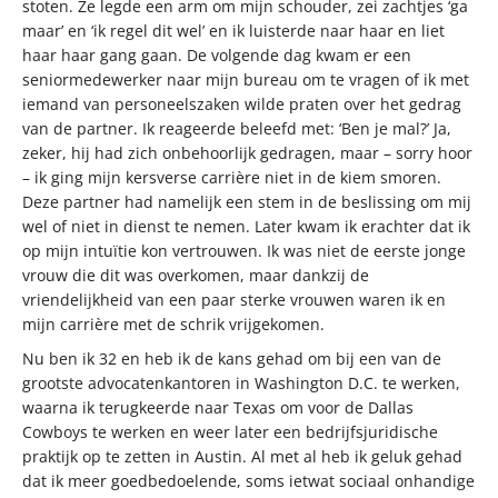
stoten. Ze legde een arm om mijn schouder, zei zachtjes ‘ga
maar’ en ‘ik regel dit wel’ en ik luisterde naar haar en liet
haar haar gang gaan. De volgende dag kwam er een
seniormedewerker naar mijn bureau om te vragen of ik met
iemand van personeelszaken wilde praten over het gedrag
van de partner. Ik reageerde beleefd met: ‘Ben je mal?’ Ja,
zeker, hij had zich onbehoorlijk gedragen, maar – sorry hoor
– ik ging mijn kersverse carrière niet in de kiem smoren.
Deze partner had namelijk een stem in de beslissing om mij
wel of niet in dienst te nemen. Later kwam ik erachter dat ik
op mijn intuïtie kon vertrouwen. Ik was niet de eerste jonge
vrouw die dit was overkomen, maar dankzij de
vriendelijkheid van een paar sterke vrouwen waren ik en
mijn carrière met de schrik vrijgekomen.
Nu ben ik 32 en heb ik de kans gehad om bij een van de
grootste advocatenkantoren in Washington D.C. te werken,
waarna ik terugkeerde naar Texas om voor de Dallas
Cowboys te werken en weer later een bedrijfsjuridische
praktijk op te zetten in Austin. Al met al heb ik geluk gehad
dat ik meer goedbedoelende, soms ietwat sociaal onhandige