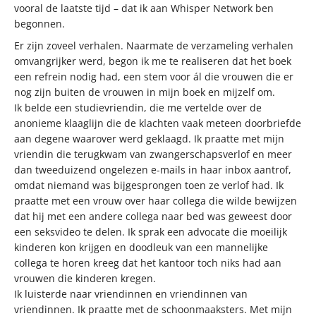
vooral de laatste tijd – dat ik aan Whisper Network ben
begonnen.
Er zijn zoveel verhalen. Naarmate de verzameling verhalen
omvangrijker werd, begon ik me te realiseren dat het boek
een refrein nodig had, een stem voor ál die vrouwen die er
nog zijn buiten de vrouwen in mijn boek en mijzelf om.
Ik belde een studievriendin, die me vertelde over de
anonieme klaaglijn die de klachten vaak meteen doorbriefde
aan degene waarover werd geklaagd. Ik praatte met mijn
vriendin die terugkwam van zwangerschapsverlof en meer
dan tweeduizend ongelezen e-mails in haar inbox aantrof,
omdat niemand was bijgesprongen toen ze verlof had. Ik
praatte met een vrouw over haar collega die wilde bewijzen
dat hij met een andere collega naar bed was geweest door
een seksvideo te delen. Ik sprak een advocate die moeilijk
kinderen kon krijgen en doodleuk van een mannelijke
collega te horen kreeg dat het kantoor toch niks had aan
vrouwen die kinderen kregen.
Ik luisterde naar vriendinnen en vriendinnen van
vriendinnen. Ik praatte met de schoonmaaksters. Met mijn