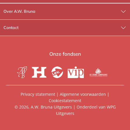
Over A.W. Bruna
Wat wij doen
Contact
Wie is Wie?
Contactinformatie
A.W. Bruna Fictie
Route-informatie
Onze fondsen
Lev. boeken
Voor de pers
Heartbeat
Voor de boekhandels
De Crime Compagnie
Special sales
Privacy statement
|
Algemene voorwaarden
|
Cookiestatement
Aanbiedingsbrochures
Manuscripten
© 2026, A.W. Bruna Uitgevers | Onderdeel van
WPG
Uitgevers
Vacatures
Foreign rights