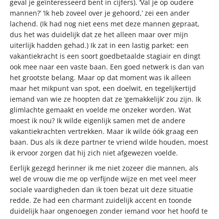
geval je geïnteresseerd bent in cijfers). ‘Val je op oudere
mannen?’ ‘Ik heb zoveel over je gehoord,’ zei een ander
lachend. (Ik had nog niet eens met deze mannen gepraat,
dus het was duidelijk dat ze het alleen maar over mijn
uiterlijk hadden gehad.) Ik zat in een lastig parket: een
vakantiekracht is een soort goedbetaalde stagiair en dingt
ook mee naar een vaste baan. Een goed netwerk is dan van
het grootste belang. Maar op dat moment was ik alleen
maar het mikpunt van spot, een doelwit, en tegelijkertijd
iemand van wie ze hoopten dat ze ‘gemakkelijk’ zou zijn. Ik
glimlachte gemaakt en voelde me onzeker worden. Wat
moest ik nou? Ik wilde eigenlijk samen met de andere
vakantiekrachten vertrekken. Maar ik wilde óók graag een
baan. Dus als ik deze partner te vriend wilde houden, moest
ik ervoor zorgen dat hij zich niet afgewezen voelde.
Eerlijk gezegd herinner ik me niet zozeer die mannen, als
wel de vrouw die me op verfijnde wijze en met veel meer
sociale vaardigheden dan ik toen bezat uit deze situatie
redde. Ze had een charmant zuidelijk accent en toonde
duidelijk haar ongenoegen zonder iemand voor het hoofd te