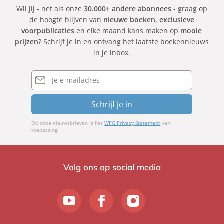
Wil jij - net als onze
30.000+ andere abonnees
- graag op
de hoogte blijven van
nieuwe boeken
,
exclusieve
voorpublicaties
en elke maand kans maken op
mooie
prijzen
? Schrijf je in en ontvang het laatste boekennieuws
in je inbox.
E-
mailadres
Schrijf je in
Op onze nieuwsbrieven is het
WPG Privacy Statement
van
toepassing.
Volg ons op social media