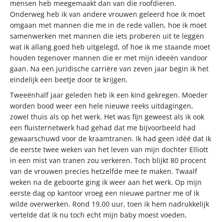
mensen heb meegemaakt dan van die roofdieren.
Onderweg heb ik van andere vrouwen geleerd hoe ik moet
omgaan met mannen die me in de rede vallen, hoe ik moet
samenwerken met mannen die iets proberen uit te leggen
wat ik allang goed heb uitgelegd, of hoe ik me staande moet
houden tegenover mannen die er met mijn ideeën vandoor
gaan. Na een juridische carrière van zeven jaar begin ik het
eindelijk een beetje door te krijgen.
Tweeënhalf jaar geleden heb ik een kind gekregen. Moeder
worden bood weer een hele nieuwe reeks uitdagingen,
zowel thuis als op het werk. Het was fijn geweest als ik ook
een fluisternetwerk had gehad dat me bijvoorbeeld had
gewaarschuwd voor de kraamtranen. Ik had geen idéé dat ik
de eerste twee weken van het leven van mijn dochter Elliott
in een mist van tranen zou verkeren. Toch blijkt 80 procent
van de vrouwen precies hetzelfde mee te maken. Twaalf
weken na de geboorte ging ik weer aan het werk. Op mijn
eerste dag op kantoor vroeg een nieuwe partner me of ik
wilde overwerken. Rond 19.00 uur, toen ik hem nadrukkelijk
vertelde dat ik nu toch echt mijn baby moest voeden,