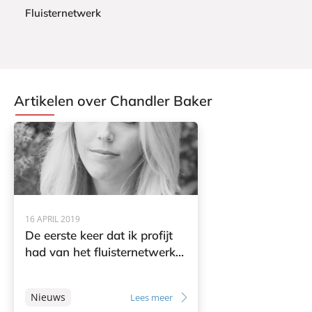
Fluisternetwerk
e
k
C
h
a
n
Artikelen over Chandler Baker
d
l
e
r
B
a
k
e
16 APRIL 2019
r
De eerste keer dat ik profijt
had van het fluisternetwerk…
Nieuws
Lees meer