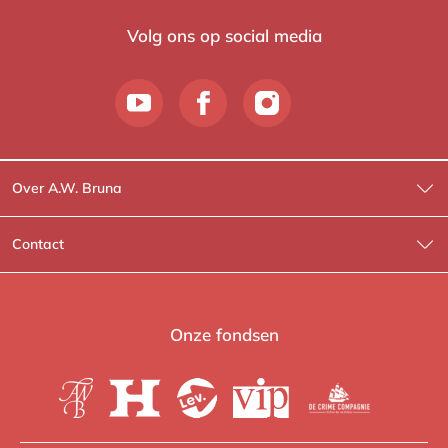
Volg ons op social media
Over A.W. Bruna
Wat wij doen
Contact
Wie is Wie?
Contactinformatie
A.W. Bruna Fictie
Route-informatie
Onze fondsen
Lev. boeken
Voor de pers
Heartbeat
Voor de boekhandels