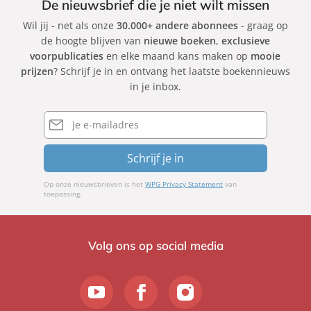
De nieuwsbrief die je niet wilt missen
Wil jij - net als onze
30.000+ andere abonnees
- graag op
de hoogte blijven van
nieuwe boeken
,
exclusieve
voorpublicaties
en elke maand kans maken op
mooie
prijzen
? Schrijf je in en ontvang het laatste boekennieuws
in je inbox.
E-
mailadres
Schrijf je in
Op onze nieuwsbrieven is het
WPG Privacy Statement
van
toepassing.
Volg ons op social media