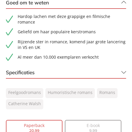
Goed om te weten
Hardop lachen met deze grappige en filmische
romance
Geliefd om haar populaire kerstromans
Rijzende ster in romance, komend jaar grote lancering
in VS en UK
Al meer dan 10.000 exemplaren verkocht
Specificaties
ISBN:
9789400517714
Feelgoodromans
Humoristische romans
Romans
NUR:
302
Type:
Catherine Walsh
Paperback
Auteur(s):
Catherine Walsh
Vertaler:
Ineke de Groot
Paperback
E-book
Prijs:
20
,
99
20
,
99
9
,
99