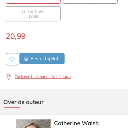
Aantal pagina's:
368
Luisterboek
Uitgever:
A.W. Bruna Uitgevers
13
,
99
Verschijningsdatum:
24-06-2025
20
,
99
Paperback:
Bestel bij Bol
Zoek een boekhandel in de buurt
Over de auteur
Catherine Walsh