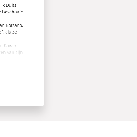
 ik Duits
me beschaafd
dan Bolzano,
f, als ze
m, Kaiser
en van zijn