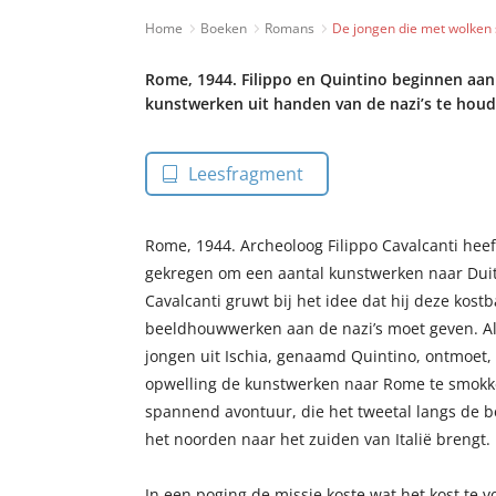
Home
Boeken
Romans
De jongen die met wolken
Rome, 1944. Filippo en Quintino beginnen aan
kunstwerken uit handen van de nazi’s te houd
Leesfragment
Rome, 1944. Archeoloog Filippo Cavalcanti hee
gekregen om een aantal kunstwerken naar Duit
Cavalcanti gruwt bij het idee dat hij deze kostb
beeldhouwwerken aan de nazi’s moet geven. Al
jongen uit Ischia, genaamd Quintino, ontmoet,
opwelling de kunstwerken naar Rome te smokkel
spannend avontuur, die het tweetal langs de 
het noorden naar het zuiden van Italië brengt.
In een poging de missie koste wat het kost te 