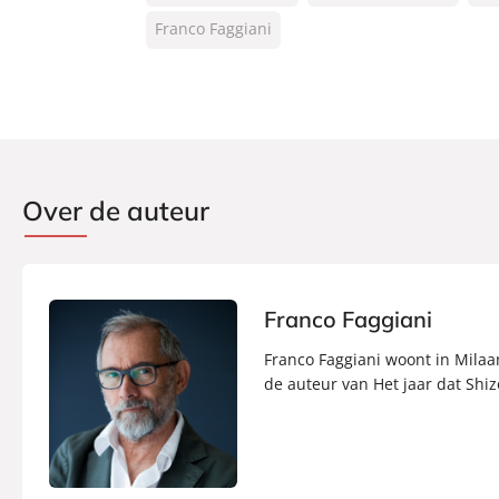
Type:
Franco Faggiani
Paperback
Auteur(s):
Franco Faggiani
Vertaler:
Saskia Peterzon-Kotte
Prijs:
22
,
99
Aantal pagina's:
288
Uitgever:
Signatuur
Over de auteur
Verschijningsdatum:
26-01-2021
Franco Faggiani
Franco Faggiani woont in Milaan
de auteur van Het jaar dat Shi