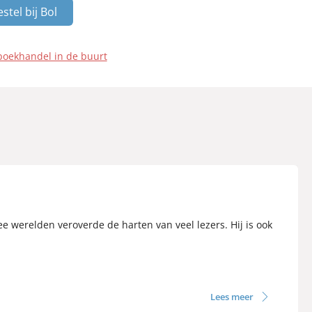
stel bij Bol
boekhandel in de buurt
e werelden veroverde de harten van veel lezers. Hij is ook
Lees meer