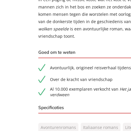
mannen zich in het bos en zoeken ze onderdak 
komen mensen tegen die worstelen met oorlog,
van de donkerste tijden in de geschiedenis van 
wolken speelde
is een avontuurlijke roman, wa
vriendschap toont.
Goed om te weten
Avontuurlijk, origineel reisverhaal tijd
Over de kracht van vriendschap
Al 10.000 exemplaren verkocht van
Het j
verdween
Specificaties
ISBN:
9789056726836
Avonturenromans
Italiaanse romans
Li
NUR:
302