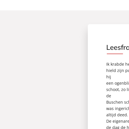
Leesfr
Ik krabde he
hield zijn 
hij
een ogenbli
schoot, zo l
de
Buschen sch
was ingeric
altijd deed.
De eigenare
de dag de h