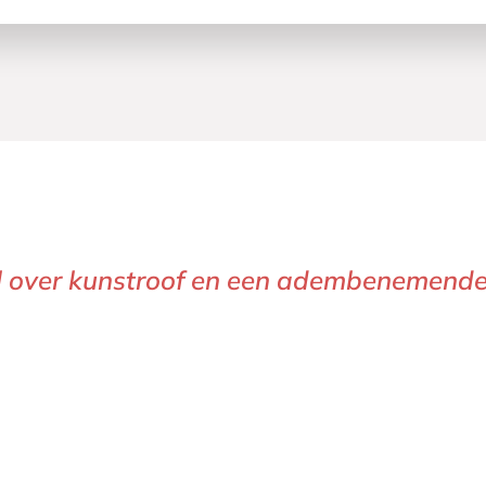
 over kunstroof en een adembenemende r
n het contrast tussen de schoonheid van 