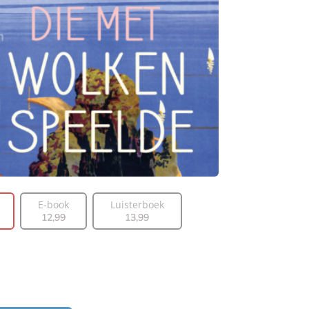
E-book
Luisterboek
12
,
99
13
,
99