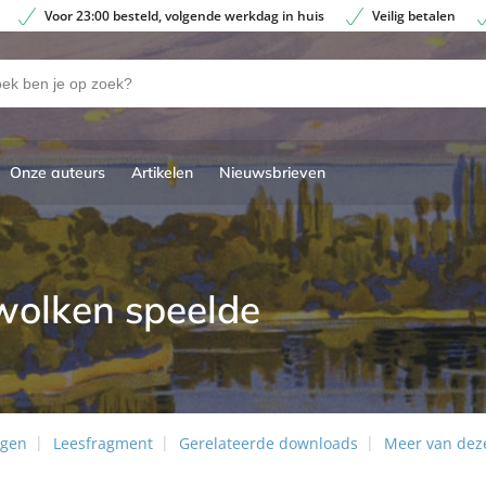
Voor 23:00 besteld, volgende werkdag in huis
Veilig betalen
Onze auteurs
Artikelen
Nieuwsbrieven
wolken speelde
ngen
Leesfragment
Gerelateerde downloads
Meer van dez