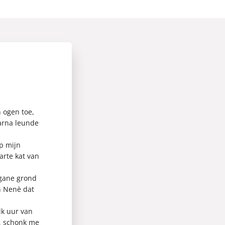
n ogen toe,
aarna leunde
p mijn
arte kat van
egane grond
jn Nenè dat
lk uur van
n, schonk me