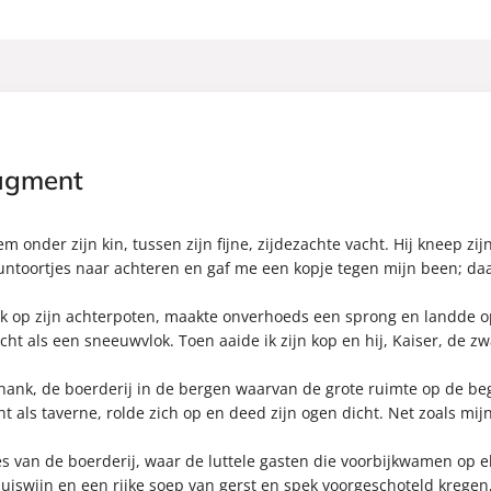
agment
m onder zijn kin, tussen zijn fijne, zijdezachte vacht. Hij kneep zij
puntoortjes naar achteren en gaf me een kopje tegen mijn been; d
k op zijn achterpoten, maakte onverhoeds een sprong en landde o
icht als een sneeuwvlok. Toen aaide ik zijn kop en hij, Kaiser, de zw
ank, de boerderij in de bergen waarvan de grote ruimte op de b
ht als taverne, rolde zich op en deed zijn ogen dicht. Net zoals mi
s van de boerderij, waar de luttele gasten die voorbijkwamen op e
uiswijn en een rijke soep van gerst en spek voorgeschoteld krege