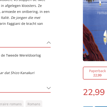
in afgelegen kloosters. Ze
 armoede en ontbering, in een
Italië.
De jongen die met
arin Faggiani de kracht van
ens de Tweede Wereldoorlog
Paperback
aar dat Shizo Kanakuri
22
,
99
22
,
99
Paperback:
teraire romans
Romans