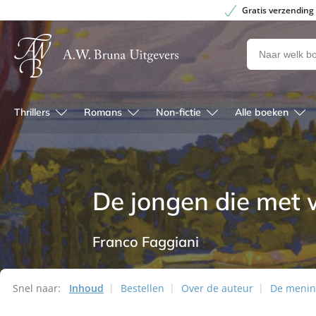
Gratis verzending
Zoeken
naar
boeken,
auteurs
Thrillers
Romans
Non-fictie
Alle boeken
en
uitgevers
De jongen die met 
Franco Faggiani
Snel naar:
Inhoud
Bestellen
Over de auteur
De meni