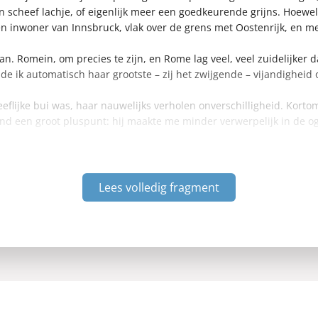
en scheef lachje, of eigenlijk meer een goedkeurende grijns. Hoewel
en inwoner van Innsbruck, vlak over de grens met Oostenrijk, en 
aan. Romein, om precies te zijn, en Rome lag veel, veel zuidelijker 
de ik automatisch haar grootste – zij het zwijgende – vijandigheid o
eeflijke bui was, haar nauwelijks verholen onverschilligheid. Korto
nd een groot pluspunt: hij maakte me minder verwerpelijk in de og
Lees volledig fragment