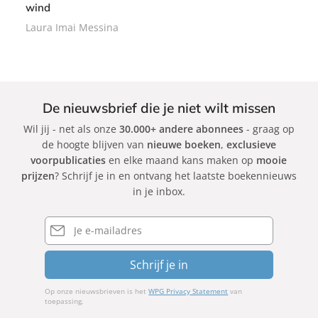
wind
b
Laura Imai Messina
o
e
k
De nieuwsbrief die je niet wilt missen
Wil jij - net als onze
30.000+ andere abonnees
- graag op
de hoogte blijven van
nieuwe boeken
,
exclusieve
voorpublicaties
en elke maand kans maken op
mooie
prijzen
? Schrijf je in en ontvang het laatste boekennieuws
in je inbox.
E-
mailadres
Schrijf je in
Op onze nieuwsbrieven is het
WPG Privacy Statement
van
toepassing.