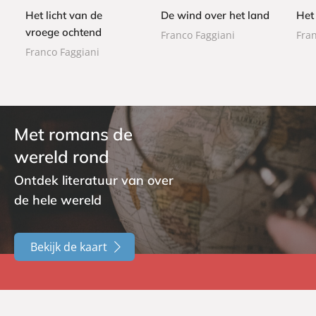
r
9
9
b
b
9
Het licht van de
De wind over het land
Het 
b
a
a
a
vroege ochtend
Franco Faggiani
Fran
c
c
c
Franco Faggiani
k
k
k
Met romans de
wereld rond
Ontdek literatuur van over
de hele wereld
Bekijk de kaart