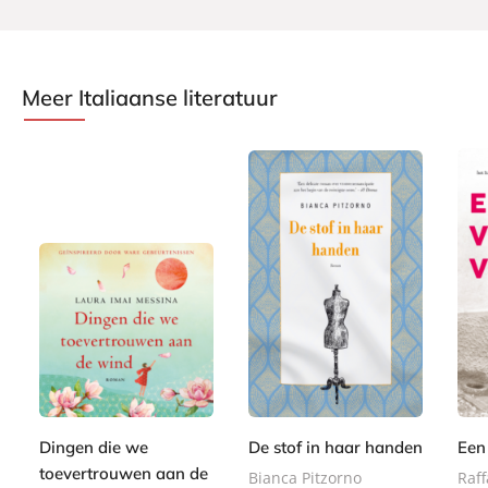
Meer Italiaanse literatuur
E
E
9
9
-
-
L
,
,
1
b
b
u
9
9
3
o
o
i
9
9
,
o
o
s
9
k
k
t
Dingen die we
De stof in haar handen
Een
9
e
toevertrouwen aan de
Bianca Pitzorno
Raf
r