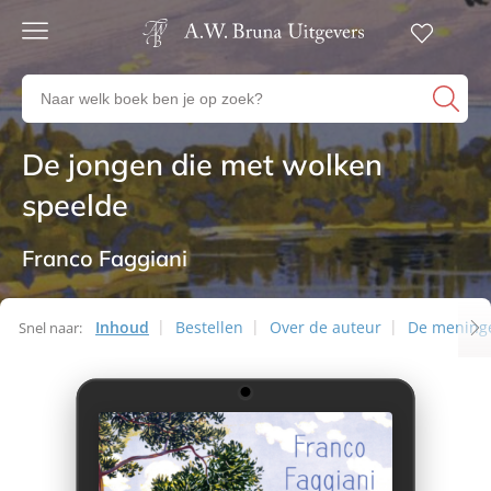
Gratis
verzending
Zoeken
Voor
naar
23:00
boeken,
besteld,
De jongen die met wolken
Romans
volgende
auteurs
werkdag
en
speelde
in huis
uitgevers
Veilig
betalen
Franco Faggiani
Gratis
retourneren
Inhoud
Bestellen
Over de auteur
De mening
Snel naar: