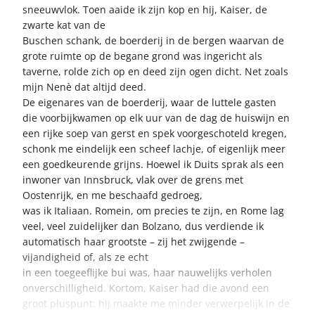
sneeuwvlok. Toen aaide ik zijn kop en hij, Kaiser, de
zwarte kat van de
Buschen schank, de boerderij in de bergen waarvan de
grote ruimte op de begane grond was ingericht als
taverne, rolde zich op en deed zijn ogen dicht. Net zoals
mijn Nenè dat altijd deed.
De eigenares van de boerderij, waar de luttele gasten
die voorbijkwamen op elk uur van de dag de huiswijn en
een rijke soep van gerst en spek voorgeschoteld kregen,
schonk me eindelijk een scheef lachje, of eigenlijk meer
een goedkeurende grijns. Hoewel ik Duits sprak als een
inwoner van Innsbruck, vlak over de grens met
Oostenrijk, en me beschaafd gedroeg,
was ik Italiaan. Romein, om precies te zijn, en Rome lag
veel, veel zuidelijker dan Bolzano, dus verdiende ik
automatisch haar grootste – zij het zwijgende –
vijandigheid of, als ze echt
in een toegeeflijke bui was, haar nauwelijks verholen
onverschilligheid. Kortom, Kaiser had die avond een
groot pluspunt: hij maakte me minder verwerpelijk in de