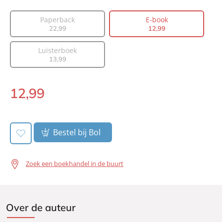
Vertaler:
Saskia Peterzon-Kotte
Paperback
E-book
Prijs:
12
,
99
22
,
99
12
,
99
Aantal pagina's:
288
Luisterboek
Uitgever:
Signatuur
13
,
99
Verschijningsdatum:
26-01-2021
12
,
99
E-
book:
Bestel bij Bol
Zoek een boekhandel in de buurt
Over de auteur