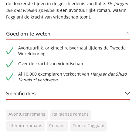
de donkerste tijden in de geschiedenis van Italië.
De jongen
die met wolken speelde
is een avontuurlijke roman, waarin
Faggiani de kracht van vriendschap toont.
Goed om te weten
Avontuurlijk, origineel reisverhaal tijdens de Tweede
Wereldoorlog
Over de kracht van vriendschap
Al 10.000 exemplaren verkocht van
Het jaar dat Shizo
Kanakuri verdween
Specificaties
ISBN:
9789044932195
Avonturenromans
Italiaanse romans
NUR:
302
Type:
Literaire romans
Romans
E-book
Franco Faggiani
Auteur(s):
Franco Faggiani