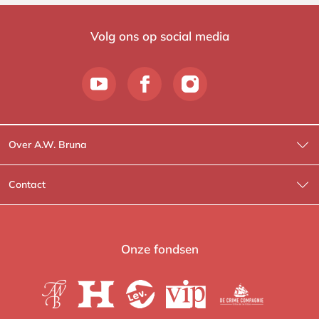
Volg ons op social media
Over A.W. Bruna
Wat wij doen
Contact
Wie is Wie?
Contactinformatie
A.W. Bruna Fictie
Route-informatie
Onze fondsen
Lev. boeken
Voor de pers
Heartbeat
Voor de boekhandels