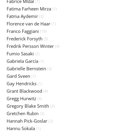
Fabrice MIdal
(1)
Fatima Farheen Mirza
(1)
Fatma Aydemir
(2)
Florence van de Haar
(1)
Franco Faggiani
(10)
Frederick Forsyth
(5)
Fredrik Persson Winter
(4)
Fumio Sasaki
(2)
Gabriela García
(1)
Gabrielle Bernstein
(3)
Gard Sveen
(1)
Gay Hendricks
(1)
Grant Blackwood
(4)
Gregg Hurwitz
(4)
Gregory Blake Smith
(2)
Gretchen Rubin
(3)
Hannah Pick-Goslar
(2)
Hannu Sokala
(1)