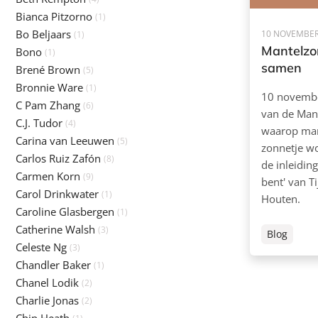
Bianca Pitzorno
(1)
Bo Beljaars
10 NOVEMBER
(1)
Mantelzo
Bono
(1)
samen
Brené Brown
(5)
Bronnie Ware
(1)
10 november
C Pam Zhang
(6)
van de Mant
C.J. Tudor
(4)
waarop man
Carina van Leeuwen
(5)
zonnetje wo
Carlos Ruiz Zafón
(8)
de inleiding
Carmen Korn
(9)
bent' van Ti
Carol Drinkwater
(1)
Houten.
Caroline Glasbergen
(1)
Catherine Walsh
(3)
Blog
Celeste Ng
(3)
Chandler Baker
(1)
Chanel Lodik
(2)
Charlie Jonas
(2)