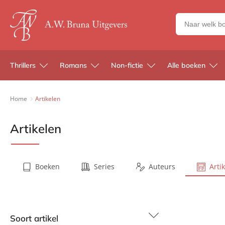
Zoeken
naar
boeken,
auteurs
Thrillers
Romans
Non-fictie
Alle boeken
en
uitgevers
Home
Artikelen
Artikelen
Boeken
Series
Auteurs
Arti
Soort artikel