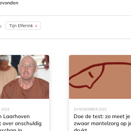
gevonden
Tijn Elferink
s:
 2024
24 NOVEMBER 2022
n Laarhoven
Doe de test: zo meet je
t over onschuldig
zwaar mantelzorg op j
schap in
drukt