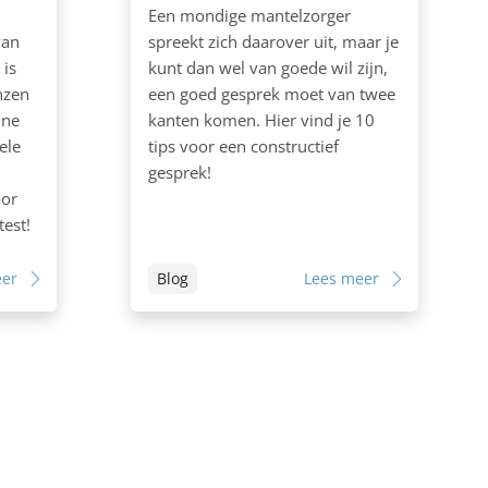
Een mondige mantelzorger
van
spreekt zich daarover uit, maar je
 is
kunt dan wel van goede wil zijn,
nzen
een goed gesprek moet van twee
nne
kanten komen. Hier vind je 10
ele
tips voor een constructief
gesprek!
oor
test!
eer
Blog
Lees meer