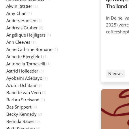
Thailand
Alwin Ritstier
(2)
Amy Chan
(1)
In De hel v
Anders Hansen
(4)
2025) vertel
Andreas Gruber
(2)
coffeeshop
Angélique Heijligers
(1)
Ann Cleeves
(1)
Anne Cathrine Bomann
(1)
Annette Bjergfeldt
(1)
Antonella Tomaselli
(1)
Astrid Holleeder
(5)
Nieuws
Ayobami Adebayo
(1)
Azumi Uchitani
(2)
Babette van Veen
(1)
Barbra Streisand
(1)
Bas Snippert
(1)
Becky Kennedy
(2)
Belinda Bauer
(5)
Beth Kempton
(4)