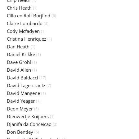
Chip Heath
(1)
Chris Heath
(1)
Cilla en Rolf Börjlind
(6)
Claire Lombardo
(3)
Cody Mcfadyen
(1)
Cristina Henriquez
(1)
Dan Heath
(1)
Daniel Krikke
(1)
Dave Grohl
(1)
David Allen
(1)
David Baldacci
(17)
David Lagercrantz
(7)
David Mangene
(1)
David Yeager
(1)
Deon Meyer
(6)
Dieuwertje Kuijpers
(1)
Djanifa da Conceicao
(3)
Don Bentley
(5)