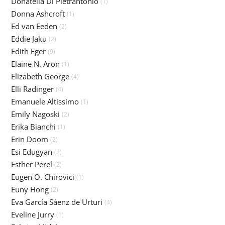
Donatella Di Pietrantonio
(1)
Donna Ashcroft
(1)
Ed van Eeden
(2)
Eddie Jaku
(2)
Edith Eger
(9)
Elaine N. Aron
(1)
Elizabeth George
(4)
Elli Radinger
(4)
Emanuele Altissimo
(1)
Emily Nagoski
(2)
Erika Bianchi
(1)
Erin Doom
(2)
Esi Edugyan
(2)
Esther Perel
(2)
Eugen O. Chirovici
(1)
Euny Hong
(2)
Eva García Sáenz de Urturi
(4)
Eveline Jurry
(1)