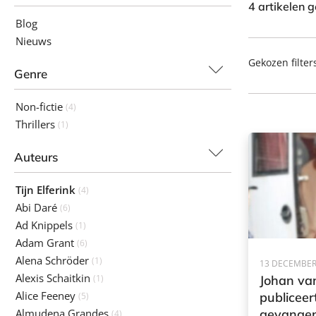
4 artikelen 
Blog
Nieuws
Gekozen filter
Genre
Non-fictie
(4)
Thrillers
(1)
Auteurs
Tijn Elferink
(4)
Abi Daré
(6)
Ad Knippels
(1)
Adam Grant
(6)
Alena Schröder
(1)
13 DECEMBER
Alexis Schaitkin
(1)
Johan va
Alice Feeney
publiceer
(5)
Almudena Grandes
gevangen
(4)