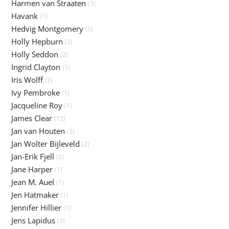
Harmen van Straaten
(3)
Havank
(1)
Hedvig Montgomery
(5)
Holly Hepburn
(3)
Holly Seddon
(2)
Ingrid Clayton
(1)
Iris Wolff
(2)
Ivy Pembroke
(1)
Jacqueline Roy
(1)
James Clear
(12)
Jan van Houten
(3)
Jan Wolter Bijleveld
(2)
Jan-Erik Fjell
(2)
Jane Harper
(1)
Jean M. Auel
(1)
Jen Hatmaker
(1)
Jennifer Hillier
(1)
Jens Lapidus
(3)