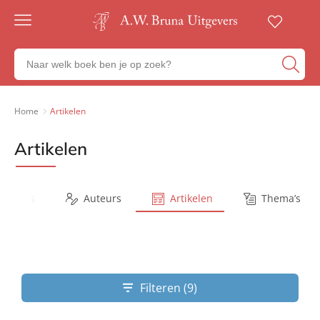
Gratis
verzending
Zoeken
Voor
naar
23:00
boeken,
besteld,
volgende
auteurs
Home
Artikelen
werkdag
en
in huis
uitgevers
Artikelen
Veilig
betalen
Gratis
retourneren
Series
Auteurs
Artikelen
Thema’s
Filteren (9)