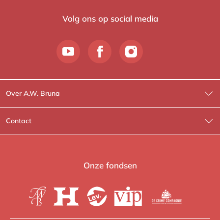
Volg ons op social media
Over A.W. Bruna
Wat wij doen
Contact
Wie is Wie?
Contactinformatie
A.W. Bruna Fictie
Route-informatie
Onze fondsen
Lev. boeken
Voor de pers
Heartbeat
Voor de boekhandels