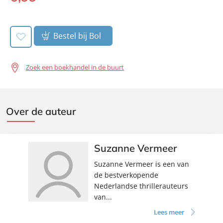
Verschijningsdatum:
book:
11-01-2011
Bestel bij Bol
Zoek een boekhandel in de buurt
Over de auteur
Suzanne Vermeer
Suzanne Vermeer is een van
de bestverkopende
Nederlandse thrillerauteurs
van...
Lees meer