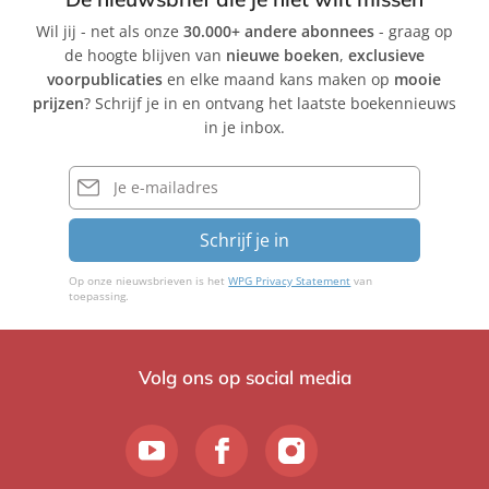
Wil jij - net als onze
30.000+ andere abonnees
- graag op
de hoogte blijven van
nieuwe boeken
,
exclusieve
voorpublicaties
en elke maand kans maken op
mooie
prijzen
? Schrijf je in en ontvang het laatste boekennieuws
in je inbox.
E-
mailadres
Schrijf je in
Op onze nieuwsbrieven is het
WPG Privacy Statement
van
toepassing.
Volg ons op social media