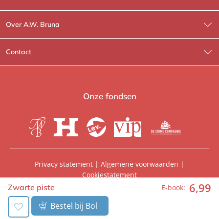
Over A.W. Bruna
Wat wij doen
Contact
Wie is Wie?
Contactinformatie
A.W. Bruna Fictie
Route-informatie
Onze fondsen
Lev. boeken
Voor de pers
Heartbeat
Voor de boekhandels
De Crime Compagnie
Special sales
Privacy statement
|
Algemene voorwaarden
|
Cookiestatement
Aanbiedingsbrochures
Manuscripten
6
,
99
© 2026, A.W. Bruna Uitgevers | Onderdeel van
WPG
Zwarte piste
E-book:
Uitgevers
Vacatures
Foreign rights
Bestel bij Bol