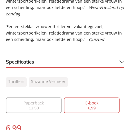
wintersportperikelen, relatiedrama van een sterke vrouw in
een scheiding, maar ook liefde en hoop.’ –
West-Friesland op
zondag
‘Een eersteklas vrouwenthriller vol vakantiegevoel,
wintersportperikelen, relatiedrama van een sterke vrouw in
een scheiding, maar ook liefde en hoop.’ –
Quizted
Specificaties
ISBN:
9789044962680
Thrillers
Suzanne Vermeer
NUR:
305
Type:
E-book
Auteur(s):
Suzanne Vermeer
Paperback
E-book
12
,
50
6
,
99
Prijs:
6
,
99
Aantal pagina's:
243
6
,
99
Uitgever:
A.W. Bruna Uitgevers
E-