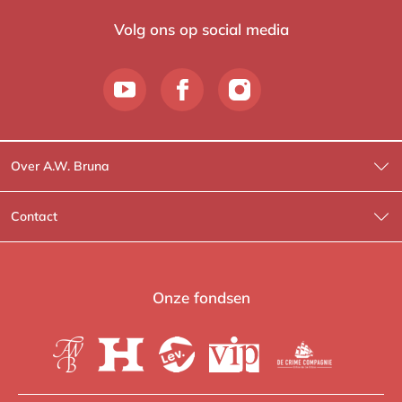
Volg ons op social media
Over A.W. Bruna
Wat wij doen
Contact
Wie is Wie?
Contactinformatie
A.W. Bruna Fictie
Route-informatie
Onze fondsen
Lev. boeken
Voor de pers
Heartbeat
Voor de boekhandels