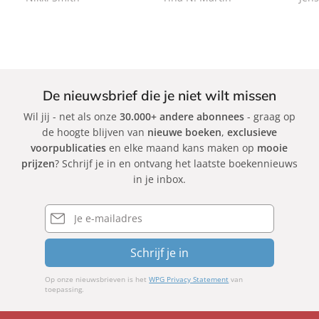
c
c
k
k
De nieuwsbrief die je niet wilt missen
Wil jij - net als onze
30.000+ andere abonnees
- graag op
de hoogte blijven van
nieuwe boeken
,
exclusieve
voorpublicaties
en elke maand kans maken op
mooie
prijzen
? Schrijf je in en ontvang het laatste boekennieuws
in je inbox.
E-
mailadres
Schrijf je in
Op onze nieuwsbrieven is het
WPG Privacy Statement
van
toepassing.