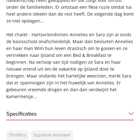
nalatenschap heeft gekoppeld en dat zorgt voor onrust
onder de familieleden. Er ontstaat een fikse ruzie omdat Isa
heel andere ideeën dan de rest heeft. De volgende dag komt
ze niet opdagen…
Het chalet - Hartsvriendinnen Annelies en Sara zijn al sinds
de basisschool onafscheidelijk. Maar dan besluiten Annelies
en haar man Wim hun leven drastisch om te gooien en ze
vertrekken naar IJsland om een Bed & Breakfast te
beginnen. Na verloop van tijd nodigen ze Sara en haar
nieuwe vriend uit om de vakantie op IJsland door te
brengen. Maar ondanks het hartelijke weerzien, merkt Sara
dat er spanningen zijn in het huwelijk van Annelies. Er
gebeuren vreemde dingen en dan dan verdwijnt het
kamermeisje…
Specificaties
ISBN:
9789044970012
Thrillers
Suzanne Vermeer
NUR:
332