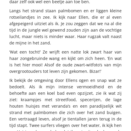
daar zelf ook wel een beetje aan toe ben.
Langs het strand staan palmbomen en er liggen kleine
rotseilandjes in zee. Ik kijk naar Ellen, die er al even
afgepeigerd uitziet als ik. Je zou zeggen dat we na al die
tijd in de jungle wel gewend zouden zijn aan de vochtige
lucht, maar niets is minder waar. Haar rugzak valt naast
de mijne in het zand.
‘Wat een tocht!’ Ze wrijft een natte lok zwart haar van
haar zongebruinde wang en kijkt om zich heen. ‘En wat
is het hier mooi! Alsof de oude zwart-witfoto’s van mijn
overgrootouders tot leven zijn gekomen. Bizar!’
Ik bekijk de omgeving door Ellens ogen en snap wat ze
bedoelt. Als ik mijn intense vermoeidheid en de
behoefte aan een koel bad even opzijzet, zie ik wat zij
ziet: kraampjes met streetfood, specerijen, de lage
houten huisjes met veranda’s en een paradijselijk wit
strand met palmbomen die zich over het zand buigen.
Een vertraagd leven, alsof je tientallen jaren terug in de
tijd stapt. Twee surfers vliegen over het water, ik kijk hen