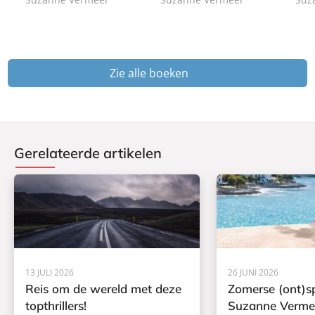
k
k
k
Zie alle boeken
Gerelateerde artikelen
13 JULI 2026
26 JUNI 2026
Reis om de wereld met deze
Zomerse (ont)s
topthrillers!
Suzanne Verme