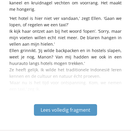
kaneel en kruidnagel vechten om voorrang. Het maakt
me hongerig.
‘Het hotel is hier niet ver vandaan,’ zegt Ellen. ‘Gaan we
lopen, of regelen we een taxi?’
Ik kijk haar ontzet aan bij het woord ‘lopen’. ‘Sorry, maar
mijn voeten willen echt niet meer. De blaren hangen in
vellen aan mijn hielen.’
Ellen grinnikt. ‘Jij wilde backpacken en in hostels slapen,
weet je nog, Manon? Van mij hadden we ook in een
huurauto langs hotels mogen trekken.’
Ze heeft gelijk. Ik wilde het traditionele Indonesië leren
kennen en de cultuur en natuur écht proeven.
‘Maar nu is het tijd voor ontspanning. Kom, we nemen
een taxi,’ zeg ik.
Lees volledig fragment