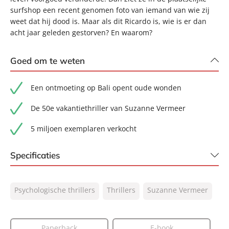
surfshop een recent genomen foto van iemand van wie zij
weet dat hij dood is. Maar als dit Ricardo is, wie is er dan
acht jaar geleden gestorven? En waarom?
Goed om te weten
Een ontmoeting op Bali opent oude wonden
De 50e vakantiethriller van Suzanne Vermeer
5 miljoen exemplaren verkocht
Specificaties
ISBN:
9789046181638
Psychologische thrillers
Thrillers
Suzanne Vermeer
NUR:
332
Type:
Luisterboek
Auteur(s):
Suzanne Vermeer
Paperback
E-book