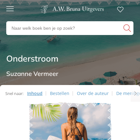
Gratis
verzending
Zoeken
Voor
naar
23:00
boeken,
besteld,
volgende
auteurs
werkdag
en
Onderstroom
Thrillers
in huis
uitgevers
Veilig
betalen
Suzanne Vermeer
Gratis
retourneren
Inhoud
Bestellen
Over de auteur
De mening
Snel naar: