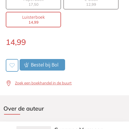
17
,
50
12
,
99
Voorlezer:
Nienke Brinkhuis
Prijs:
14
,
99
Luisterboek
Duur:
5 minuten
14
,
99
Uitgever:
Bruna Uitgevers B.V., A.W.
Verschijningsdatum:
14-04-2026
14
,
99
Luisterboek:
Bestel bij Bol
Zoek een boekhandel in de buurt
Over de auteur