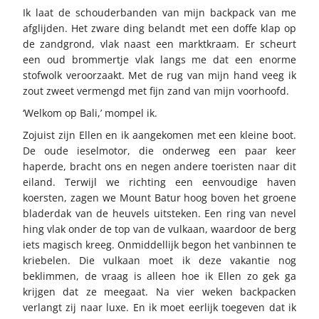
Ik laat de schouderbanden van mijn backpack van me
afglijden. Het zware ding belandt met een doffe klap op
de zandgrond, vlak naast een marktkraam. Er scheurt
een oud brommertje vlak langs me dat een enorme
stofwolk veroorzaakt. Met de rug van mijn hand veeg ik
zout zweet vermengd met fijn zand van mijn voorhoofd.
‘Welkom op Bali,’ mompel ik.
Zojuist zijn Ellen en ik aangekomen met een kleine boot.
De oude ieselmotor, die onderweg een paar keer
haperde, bracht ons en negen andere toeristen naar dit
eiland. Terwijl we richting een eenvoudige haven
koersten, zagen we Mount Batur hoog boven het groene
bladerdak van de heuvels uitsteken. Een ring van nevel
hing vlak onder de top van de vulkaan, waardoor de berg
iets magisch kreeg. Onmiddellijk begon het vanbinnen te
kriebelen. Die vulkaan moet ik deze vakantie nog
beklimmen, de vraag is alleen hoe ik Ellen zo gek ga
krijgen dat ze meegaat. Na vier weken backpacken
verlangt zij naar luxe. En ik moet eerlijk toegeven dat ik