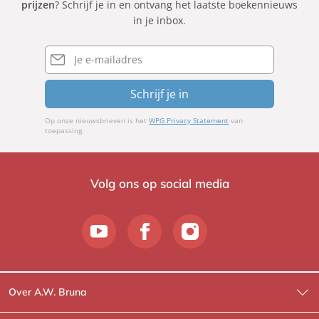
prijzen
? Schrijf je in en ontvang het laatste boekennieuws
in je inbox.
E-
mailadres
Schrijf je in
Op onze nieuwsbrieven is het
WPG Privacy Statement
van
toepassing.
Volg ons op social media
Over A.W. Bruna
Wat wij doen