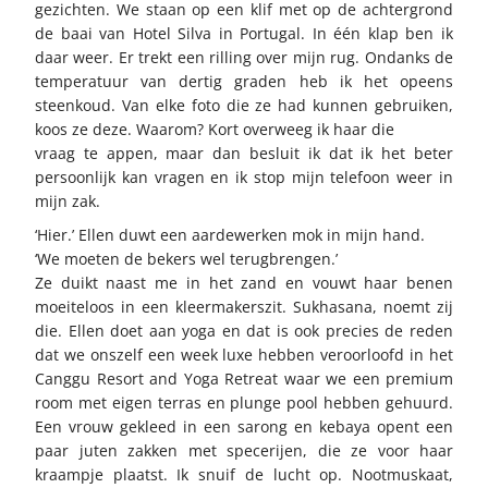
gezichten. We staan op een klif met op de achtergrond
de baai van Hotel Silva in Portugal. In één klap ben ik
daar weer. Er trekt een rilling over mijn rug. Ondanks de
temperatuur van dertig graden heb ik het opeens
steenkoud. Van elke foto die ze had kunnen gebruiken,
koos ze deze. Waarom? Kort overweeg ik haar die
vraag te appen, maar dan besluit ik dat ik het beter
persoonlijk kan vragen en ik stop mijn telefoon weer in
mijn zak.
‘Hier.’ Ellen duwt een aardewerken mok in mijn hand.
‘We moeten de bekers wel terugbrengen.’
Ze duikt naast me in het zand en vouwt haar benen
moeiteloos in een kleermakerszit. Sukhasana, noemt zij
die. Ellen doet aan yoga en dat is ook precies de reden
dat we onszelf een week luxe hebben veroorloofd in het
Canggu Resort and Yoga Retreat waar we een premium
room met eigen terras en plunge pool hebben gehuurd.
Een vrouw gekleed in een sarong en kebaya opent een
paar juten zakken met specerijen, die ze voor haar
kraampje plaatst. Ik snuif de lucht op. Nootmuskaat,