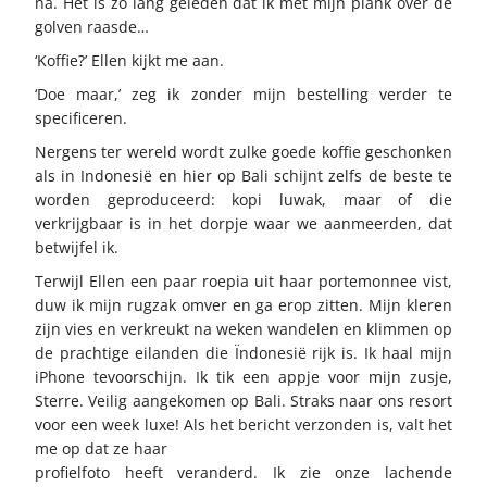
na. Het is zo lang geleden dat ik met mijn plank over de
golven raasde…
‘Koffie?’ Ellen kijkt me aan.
‘Doe maar,’ zeg ik zonder mijn bestelling verder te
specificeren.
Nergens ter wereld wordt zulke goede koffie geschonken
als in Indonesië en hier op Bali schijnt zelfs de beste te
worden geproduceerd: kopi luwak, maar of die
verkrijgbaar is in het dorpje waar we aanmeerden, dat
betwijfel ik.
Terwijl Ellen een paar roepia uit haar portemonnee vist,
duw ik mijn rugzak omver en ga erop zitten. Mijn kleren
zijn vies en verkreukt na weken wandelen en klimmen op
de prachtige eilanden die Ïndonesië rijk is. Ik haal mijn
iPhone tevoorschijn. Ik tik een appje voor mijn zusje,
Sterre. Veilig aangekomen op Bali. Straks naar ons resort
voor een week luxe! Als het bericht verzonden is, valt het
me op dat ze haar
profielfoto heeft veranderd. Ik zie onze lachende