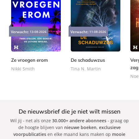
E
P
E
9
2
-
a
9
Verwacht:
Verwacht:
13-08-2026
11-08-2026
-
,
4
b
p
,
b
9
,
o
e
9
o
9
9
o
r
9
o
9
k
b
Ze vroegen erom
De schaduwzus
Ver
k
a
zag
Nikki Smith
Tina N. Martin
c
Noel
k
De nieuwsbrief die je niet wilt missen
Wil jij - net als onze
30.000+ andere abonnees
- graag op
de hoogte blijven van
nieuwe boeken
,
exclusieve
voorpublicaties
en elke maand kans maken op
mooie