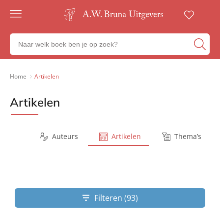
Gratis
verzending
Zoeken
Voor
naar
23:00
boeken,
besteld,
volgende
auteurs
Home
Artikelen
werkdag
en
in huis
uitgevers
Artikelen
Veilig
betalen
Gratis
retourneren
Series
Auteurs
Artikelen
Thema’s
Filteren (93)