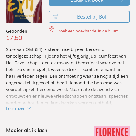
Bestel bij Bol
Gebonden:
Zoek een boekhandel in de buurt
17
,
50
Suze van Olst (54) is steractrice bij een beroemd
toneelgezelschap. Tijdens het vijftigjarig jubileumfeest van
Het Gezelschap – een extravagant themafeest waar ze het
liefst zo snel mogelijk weer vertrekt – komt ze iemand uit
haar verleden tegen. Een ontmoeting waar ze nog altijd een
ongemakkelijk gevoel bij heeft. Iemand die beroemd was
voordat zij zelf beroemd werd. Naarmate de avond zich
ontvouwt en er nieuwe vriendschappen ontstaan, speeches
worden gehouden en kunstwerken worden onthuld,
Lees meer
verschijnt stukje bij beetje de wereld achter het grootse
toneel en de prijs die acteurs betalen om elke keer opnieuw
in een andere rol te kruipen.
Mooier als ik lach