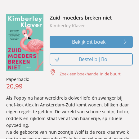
gaan daten. Maar voor zij anderen weer kan toelaten, moet
ze de confrontatie aangaan met datgene wat ze heel diep
Zuid-moeders breken niet
heeft weggestopt.
Kimberley Klaver
Bekijk dit boek
Bestel bij Bol
Zoek een boekhandel in de buurt
Paperback:
20
,
99
Als Poppy na haar wereldreis dolverliefd én zwanger bij
chef-kok Alex in Amsterdam-Zuid komt wonen, blijken daar
eigen regels te gelden. De wereld van schone schijn, botox,
roddels en rijkdom staat ver af van haar vrije, spirituele
opvoeding.
Na de geboorte van hun zoontje Wolf is de roze kraamwolk
ver te zoeken en verandert Zuid in een mijnenveld waar de