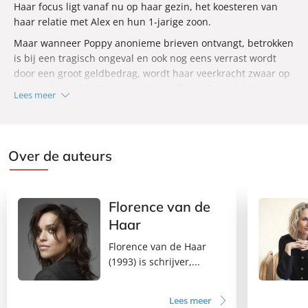
Haar focus ligt vanaf nu op haar gezin, het koesteren van
haar relatie met Alex en hun 1-jarige zoon.
Maar wanneer Poppy anonieme brieven ontvangt, betrokken
is bij een tragisch ongeval en ook nog eens verrast wordt
door een groot geldbedrag, wordt haar veerkracht zwaar op
de proef gesteld. En de moedermaffia en Botox-bitches
Lees meer
ruiken zwakte van afstand. Lukt het Poppy om zichzelf en
haar gezin niet te verliezen? En wat is er de avond van het
tragische ongeval daadwerkelijk gebeurd?
Over de auteurs
Florence van de
Haar
Florence van de Haar
(1993) is schrijver,...
Lees meer