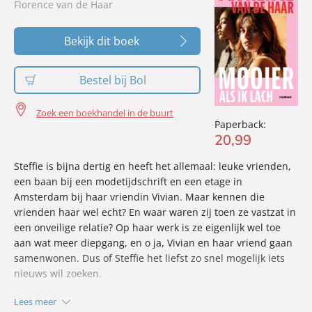
Florence van de Haar
Bekijk dit boek
Bestel bij Bol
Zoek een boekhandel in de buurt
Paperback:
20
,
99
Steffie is bijna dertig en heeft het allemaal: leuke vrienden,
een baan bij een modetijdschrift en een etage in
Amsterdam bij haar vriendin Vivian. Maar kennen die
vrienden haar wel echt? En waar waren zij toen ze vastzat in
een onveilige relatie? Op haar werk is ze eigenlijk wel toe
aan wat meer diepgang, en o ja, Vivian en haar vriend gaan
samenwonen. Dus of Steffie het liefst zo snel mogelijk iets
nieuws wil zoeken.
Als Steffie met een groot artikel een slag kan maken op haar
Lees meer
werk, moet ze zich openstellen voor nieuwe mensen en