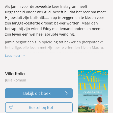
Als Jamin voor de zoveelste keer Instagram heeft
uitgespeeld onder werktijd, beseft hij dat het roer om moet.
Hij besluit zijn bullshitbaan op te zeggen en te kiezen voor
zijn langgekoesterde droom: bakker worden. Maar dan
betrapt hij zijn vriend Eddy met iemand anders en neemt
zijn leven een wel heel abrupte wending.
Jamin begint aan zijn opleiding tot bakker en (her)ontdekt
het vrijgezelle leven met zijn beste vrienden Liv en Mauro.
Tijdens een van de lessen brengt een bekende bakker een
Lees meer
bezoek aan de opleiding en tot zijn verbazing beseft Jamin
dat het zijn grote voorbeeld Raphäel de la Rouchefoucault
is, een mysterieuze, befaamde bakker uit Parijs. Hij krijgt
Villa Italia
het meteen warm van de superknappe bakker en kan zich
Julia Romein
nog maar met moeite op zijn baksels concentreren. Gelukkig
heeft hij klasgenoot Sam om het hoofd koel te houden.
Bekijk dit boek
Als Jamin merkt dat de sterbakker hem óók interessant
vindt, gaat het snel. Raphäel roept Jamin bij zich na een van
zijn lessen. Als Raphäel hem en Sam uitnodigt voor een
Bestel bij Bol
gastcollege in Parijs, lijkt Jamin zijn droom te leven. Met