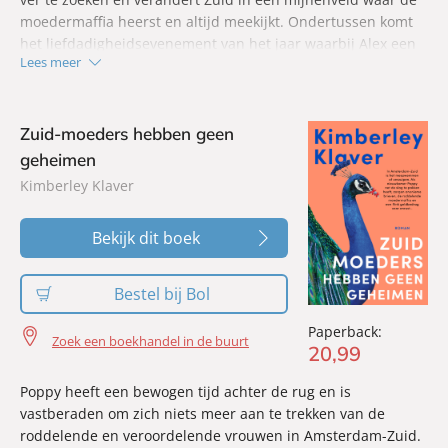
moedermaffia heerst en altijd meekijkt. Ondertussen komt
het liefdadigheidsevenement van het jaar waarbij Alex een
Lees meer
belangrijke rol heeft steeds dichterbij. Zal Poppy zich
staande houden?
Zuid-moeders hebben geen
geheimen
Kimberley Klaver
Bekijk dit boek
Bestel bij Bol
Paperback:
Zoek een boekhandel in de buurt
20
,
99
Poppy heeft een bewogen tijd achter de rug en is
vastberaden om zich niets meer aan te trekken van de
roddelende en veroordelende vrouwen in Amsterdam-Zuid.