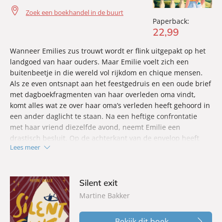
niets te verliezen besluit hij op het aanbod in te gaan.
Zoek een boekhandel in de buurt
Paperback:
Maar kan hij zijn aandacht bij de lessen houden, of
22
,
99
zit Raphäel te veel in zijn gedachten om een meesterbakker
te worden?
Wanneer Emilies zus trouwt wordt er flink uitgepakt op het
landgoed van haar ouders. Maar Emilie voelt zich een
buitenbeetje in die wereld vol rijkdom en chique mensen.
Als ze even ontsnapt aan het feestgedruis en een oude brief
met dagboekfragmenten van haar overleden oma vindt,
komt alles wat ze over haar oma’s verleden heeft gehoord in
een ander daglicht te staan. Na een heftige confrontatie
met haar vriend diezelfde avond, neemt Emilie een
drastisch besluit. Op de achterkant van de envelop heeft
Lees meer
haar oma een adres in Umbrië opgeschreven, en met het
gevoel dat ze niets te verliezen heeft vertrekt Emilie naar
Italië…
Silent exit
Martine Bakker
Bekijk dit boek