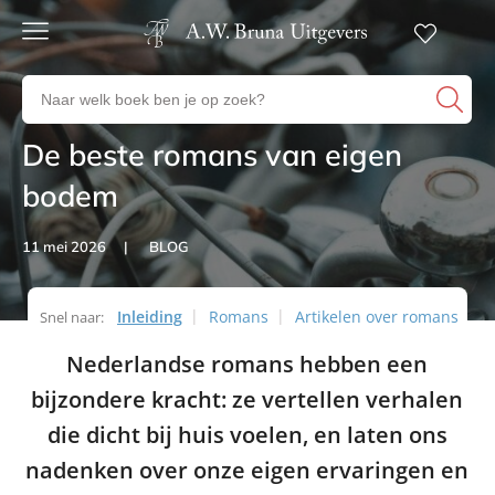
Gratis
verzending
Zoeken
Voor
naar
23:00
boeken,
besteld,
De beste romans van eigen
Artikelen
volgende
auteurs
werkdag
en
bodem
in huis
uitgevers
Veilig
11 mei 2026
BLOG
betalen
Gratis
retourneren
Inleiding
Romans
Artikelen over romans
Snel naar:
Artikelen
Nederlandse romans hebben een
bijzondere kracht: ze vertellen verhalen
die dicht bij huis voelen, en laten ons
nadenken over onze eigen ervaringen en