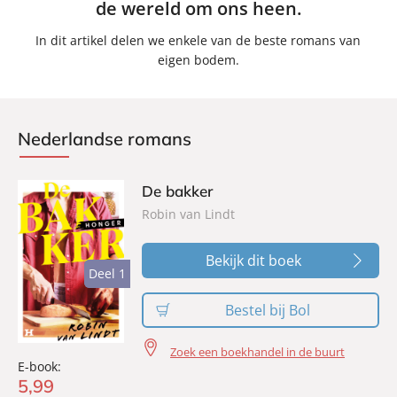
de wereld om ons heen.
In dit artikel delen we enkele van de beste romans van
eigen bodem.
Nederlandse romans
De bakker
Robin van Lindt
Bekijk dit boek
Deel 1
Deel 1
Bestel bij Bol
Zoek een boekhandel in de buurt
E-book:
5
,
99