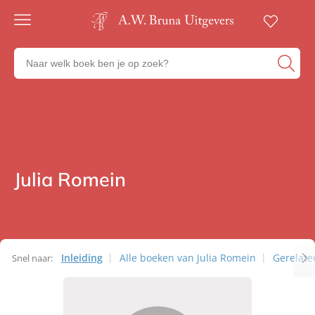
Gratis
verzending
Zoeken
Voor
naar
23:00
boeken,
besteld,
volgende
auteurs
werkdag
en
in huis
uitgevers
Veilig
betalen
Julia Romein
Auteurs
Gratis
retourneren
Inleiding
Alle boeken van Julia Romein
Gerelate
Snel naar:
Auteurs