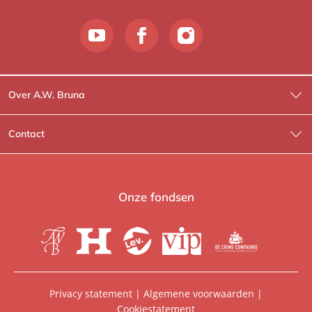
Over A.W. Bruna
Wat wij doen
Contact
Wie is Wie?
Contactinformatie
A.W. Bruna Fictie
Route-informatie
Onze fondsen
Lev. boeken
Voor de pers
Heartbeat
Voor de boekhandels
De Crime Compagnie
Special sales
Privacy statement
|
Algemene voorwaarden
|
Cookiestatement
Aanbiedingsbrochures