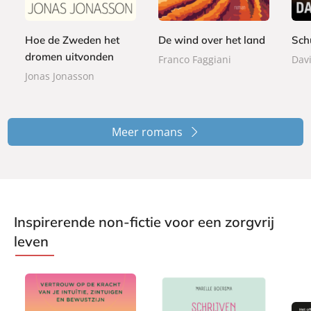
e
e
,
o
9
9
r
r
0
n
9
9
b
b
0
Hoe de Zweden het
De wind over het land
Sch
d
a
a
dromen uitvonden
e
Franco Faggiani
Davi
c
c
n
Jonas Jonasson
k
k
Meer romans
Inspirerende non-fictie voor een zorgvrij
leven