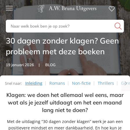
Gratis
verzending
Zoeken
Voor
naar
23:00
boeken,
besteld,
30 dagen zonder klagen? Geen
Artikelen
volgende
auteurs
werkdag
en
probleem met deze boeken
in huis
uitgevers
Veilig
19 januari 2026
BLOG
betalen
Gratis
retourneren
Inleiding
Romans
Non-fictie
Thrillers
Gere
Snel naar:
Klagen: we doen het allemaal wel eens, maar
Artikelen
wat als je jezelf uitdaagt om het een maand
lang niet te doen?
Met de uitdaging “30 dagen zonder klagen” werk je aan een
positievere mindset en meer dankbaarheid. En hoe kun je