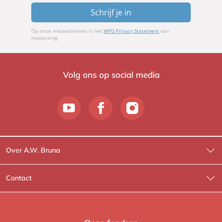
Schrijf je in
Op onze nieuwsbrieven is het
WPG Privacy Statement
van
toepassing.
Volg ons op social media
Over A.W. Bruna
Wat wij doen
Contact
Wie is Wie?
Contactinformatie
A.W. Bruna Fictie
Route-informatie