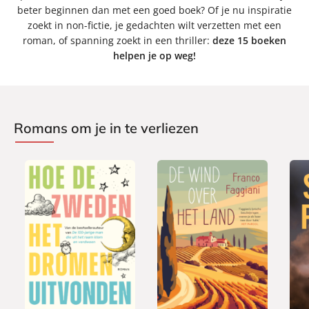
beter beginnen dan met een goed boek? Of je nu inspiratie
zoekt in non-fictie, je gedachten wilt verzetten met een
roman, of spanning zoekt in een thriller:
deze 15 boeken
helpen je op weg!
Romans om je in te verliezen
P
P
G
2
2
a
a
2
e
2
4
p
p
0
b
,
,