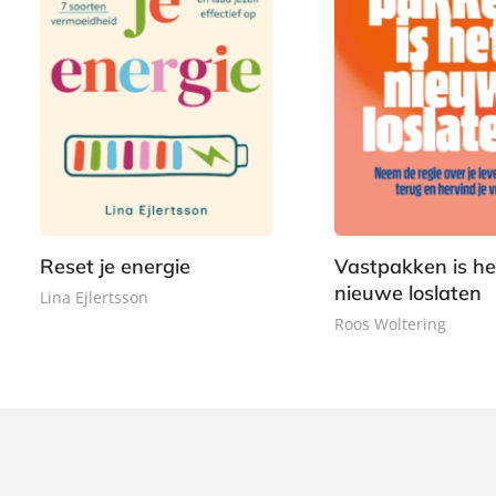
P
2
P
2
a
2
a
2
p
,
p
,
e
9
e
9
r
9
r
9
b
b
a
Reset je energie
Vastpakken is he
a
c
nieuwe loslaten
c
Lina Ejlertsson
k
k
Roos Woltering