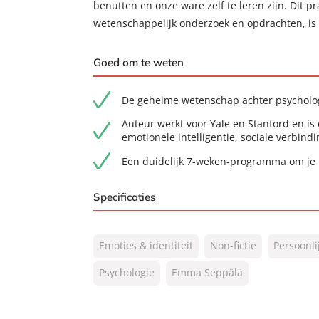
benutten en onze ware zelf te leren zijn. Dit p
wetenschappelijk onderzoek en opdrachten, is o
Goed om te weten
De geheime wetenschap achter psycholog
Auteur werkt voor Yale en Stanford en is
emotionele intelligentie, sociale verbindi
Een duidelijk 7-weken-programma om je 
Specificaties
ISBN:
9789400516052
Emoties & identiteit
Non-fictie
Persoonli
NUR:
770
Type:
Psychologie
Emma Seppälä
Paperback
Auteur(s):
Emma Seppälä
Vertaler:
Elisabeth van Borselen