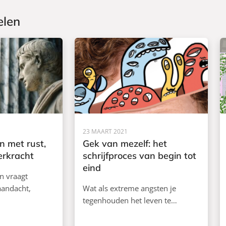
elen
23 MAART 2021
en met rust,
Gek van mezelf: het
erkracht
schrijfproces van begin tot
eind
n vraagt
andacht,
Wat als extreme angsten je
tegenhouden het leven te…