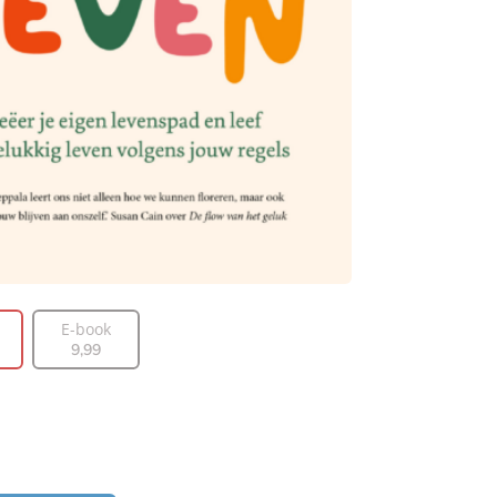
E-book
9
,
99