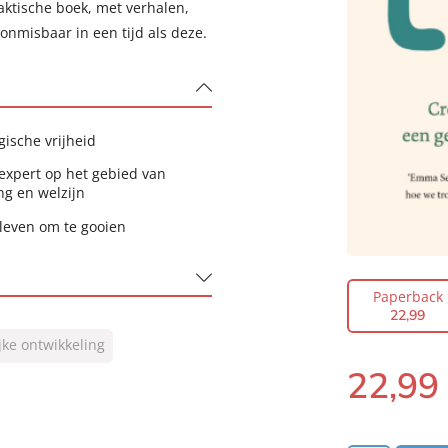
raktische boek, met verhalen,
nmisbaar in een tijd als deze.
ische vrijheid
 expert op het gebied van
ng en welzijn
leven om te gooien
Paperback
22
,
99
jke ontwikkeling
22
,
99
Paperback: