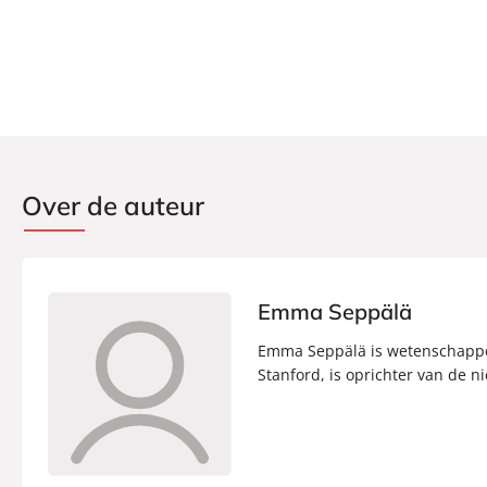
Prijs:
22
,
99
Aantal pagina's:
336
Uitgever:
Lev.
Verschijningsdatum:
28-05-2024
Over de auteur
Emma Seppälä
Emma Seppälä is wetenschappeli
Stanford, is oprichter van de ni