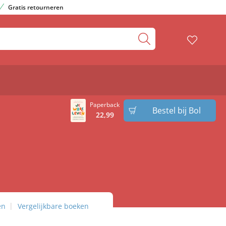
Gratis retourneren
Paperback
Bestel bij Bol
22
,
99
en
Vergelijkbare boeken