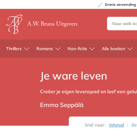
Gratis verzending
Zoeken
naar
boeken,
auteurs
Thrillers
Romans
Non-fictie
Alle boeken
en
uitgevers
Je ware leven
Creëer je eigen levenspad en leef een gelu
Emma Seppälä
Snel naar:
Inhoud
Be