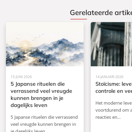
Gerelateerde artik
15 JUNI 2026
14 JANUARI 2026
5 Japanse rituelen die
Stoïcisme: lev
verrassend veel vreugde
controle en ve
kunnen brengen in je
Het moderne leve
dagelijks leven
voortdurend om a
5 Japanse rituelen die verrassend
reacties en…
veel vreugde kunnen brengen in
je dagelijks leven