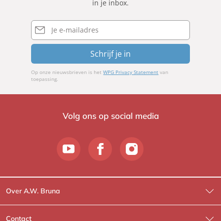
in je inbox.
E-
mailadres
Schrijf je in
Op onze nieuwsbrieven is het
WPG Privacy Statement
van
toepassing.
Volg ons op social media
Over A.W. Bruna
Wat wij doen
Contact