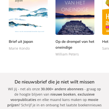
G
P
E
2
2
e
a
9
-
2
2
b
p
,
b
,
,
o
e
9
o
9
9
n
r
9
o
9
9
d
b
k
Brief uit Japan
Op de drempel van het
Het
e
a
oneindige
Marie Kondo
San
n
c
William Peters
k
De nieuwsbrief die je niet wilt missen
Wil jij - net als onze
30.000+ andere abonnees
- graag op
de hoogte blijven van
nieuwe boeken
,
exclusieve
voorpublicaties
en elke maand kans maken op
mooie
prijzen
? Schrijf je in en ontvang het laatste boekennieuws