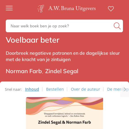
Gratis
verzending
Zoeken
Voor
naar
23:00
boeken,
besteld,
Voelbaar beter
Non-fictie
volgende
auteurs
werkdag
en
in huis
Doorbreek negatieve patronen en de dagelijkse sleur
uitgevers
met de kracht van je zintuigen
Veilig
betalen
Norman Farb
Zindel Segal
Gratis
retourneren
Inhoud
Bestellen
Over de auteur
De mening
Snel naar: