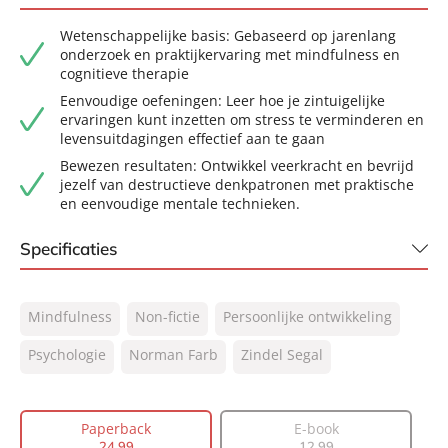
Wetenschappelijke basis: Gebaseerd op jarenlang
onderzoek en praktijkervaring met mindfulness en
cognitieve therapie
Eenvoudige oefeningen: Leer hoe je zintuigelijke
ervaringen kunt inzetten om stress te verminderen en
levensuitdagingen effectief aan te gaan
Bewezen resultaten: Ontwikkel veerkracht en bevrijd
jezelf van destructieve denkpatronen met praktische
en eenvoudige mentale technieken.
Specificaties
ISBN:
9789400515048
Mindfulness
Non-fictie
Persoonlijke ontwikkeling
NUR:
770
Type:
Psychologie
Norman Farb
Paperback
Zindel Segal
Auteur(s):
Norman Farb, Zindel Segal
Vertaler:
Tjitske Kummer
Paperback
E-book
Prijs:
24
,
99
24
,
99
12
,
99