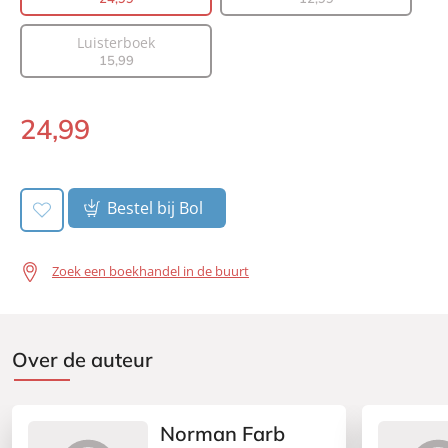
Aantal pagina's:
304
Luisterboek
Uitgever:
Lev.
15
,
99
Verschijningsdatum:
20-08-2024
24
,
99
Paperback:
Bestel bij Bol
Zoek een boekhandel in de buurt
Over de auteur
Norman Farb