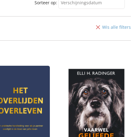
Sorteer op:
Verschijningsdatum
Verschijningsdatum
Alfabetisch (A-Z)
Wis alle filters
Alfabetisch (Z-A)
Prijs (oplopend)
Prijs (aflopend)