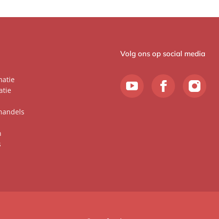
Volg ons op social media
matie
atie
handels
n
s