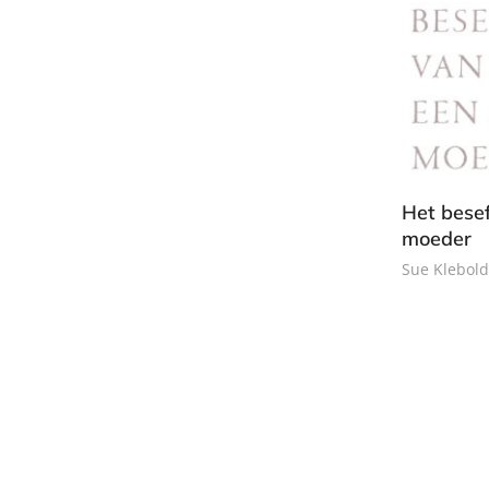
Het bese
moeder
Sue Klebold
E
-
b
o
o
k