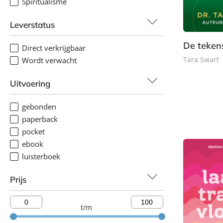
Spiritualisme
Leverstatus
De teken
Direct verkrijgbaar
Tara Swart
Wordt verwacht
P
Uitvoering
a
p
gebonden
e
paperback
r
pocket
b
ebook
a
luisterboek
c
k
Prijs
t/m