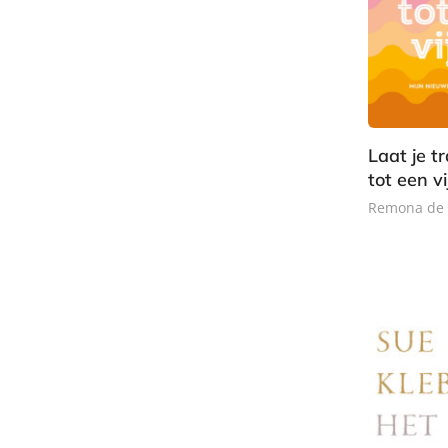
Laat je t
tot een vi
Remona de 
P
a
p
e
r
b
a
c
k