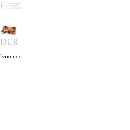
f van een
9
,
9
9