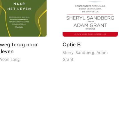
weg terug naar
Optie B
 leven
Sheryl Sandberg, Adam
 Woon Long
Grant
P
9
2
a
,
0
p
9
,
e
9
9
r
9
b
a
c
k