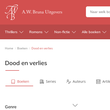
Zoeken
naar
boeken,
auteurs
Thrillers
Romans
Non-fictie
Alle boeken
en
uitgevers
Home
Boeken
Dood en verlies
Dood en verlies
Boeken
Series
Auteurs
Arti
Genre