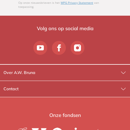
Op onze nieuwsbrieven is het
WPG Privacy Statement
van
toepassing.
Volg ons op social media
Over A.W. Bruna
Wat wij doen
Contact
Wie is Wie?
Contactinformatie
A.W. Bruna Fictie
Route-informatie
Onze fondsen
Lev. boeken
Voor de pers