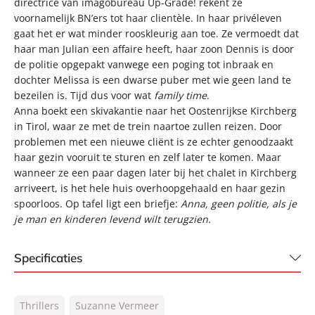
directrice van imagobureau Up-Grade! rekent ze
voornamelijk BN’ers tot haar clientèle. In haar privéleven
gaat het er wat minder rooskleurig aan toe. Ze vermoedt dat
haar man Julian een affaire heeft, haar zoon Dennis is door
de politie opgepakt vanwege een poging tot inbraak en
dochter Melissa is een dwarse puber met wie geen land te
bezeilen is. Tijd dus voor wat
family time
.
Anna boekt een skivakantie naar het Oostenrijkse Kirchberg
in Tirol, waar ze met de trein naartoe zullen reizen. Door
problemen met een nieuwe cliënt is ze echter genoodzaakt
haar gezin vooruit te sturen en zelf later te komen. Maar
wanneer ze een paar dagen later bij het chalet in Kirchberg
arriveert, is het hele huis overhoopgehaald en haar gezin
spoorloos. Op tafel ligt een briefje:
Anna, geen politie, als je
je man en kinderen levend wilt terugzien.
Specificaties
ISBN:
9789400519398
Thrillers
Suzanne Vermeer
NUR:
332