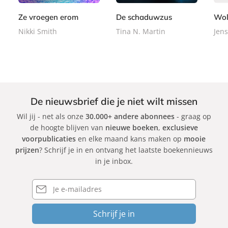
o
r
r
9
9
k
b
b
Ze vroegen erom
De schaduwzus
Wol
a
a
Nikki Smith
Tina N. Martin
Jens
c
c
k
k
De nieuwsbrief die je niet wilt missen
Wil jij - net als onze
30.000+ andere abonnees
- graag op
de hoogte blijven van
nieuwe boeken
,
exclusieve
voorpublicaties
en elke maand kans maken op
mooie
prijzen
? Schrijf je in en ontvang het laatste boekennieuws
in je inbox.
E-
mailadres
Schrijf je in