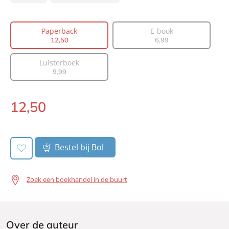
Type:
Paperback
Auteur(s):
Suzanne Vermeer
Paperback
E-book
12
,
50
6
,
99
Prijs:
12
,
50
Aantal pagina's:
304
Luisterboek
Uitgever:
A.W. Bruna Uitgevers
9
,
99
Verschijningsdatum:
24-09-2025
12
,
50
Paperback:
Bestel bij Bol
Zoek een boekhandel in de buurt
Over de auteur