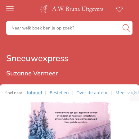
Gratis
verzending
Zoeken
Voor
naar
23:00
boeken,
besteld,
volgende
auteurs
werkdag
en
Sneeuwexpress
Thrillers
in huis
uitgevers
Veilig
betalen
Suzanne Vermeer
Gratis
retourneren
Inhoud
Bestellen
Over de auteur
Meer van d
Snel naar: