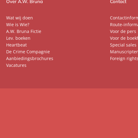
Over A.W. Bruna
Contact
Wat wij doen
Contactinfor
Wie is Wie?
Route-inform
A.W. Bruna Fictie
Voor de pers
Lev. boeken
Voor de boek
Heartbeat
Special sales
De Crime Compagnie
Manuscripte
Aanbiedingsbrochures
Foreign right
Vacatures