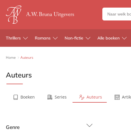
Zoeken
naar
boeken,
auteurs
Thrillers
Romans
Non-fictie
Alle boeken
en
uitgevers
Home
Auteurs
Auteurs
Boeken
Series
Auteurs
Arti
Genre