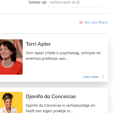
Sorteer op:
Achternaam (A-Z)
Achternaam (A-Z)
Achternaam (Z-A)
Wis alle filters
Voornaam (A-Z)
Voornaam (Z-A)
Terri Apter
Terri Apter (1949) is psycholoog, schrijver en
emeritus professor aan...
Lees meer
Djanifa da Conceicao
Djanifa da Conceicao is verloskundige en
heeft een eigen praktijk in...