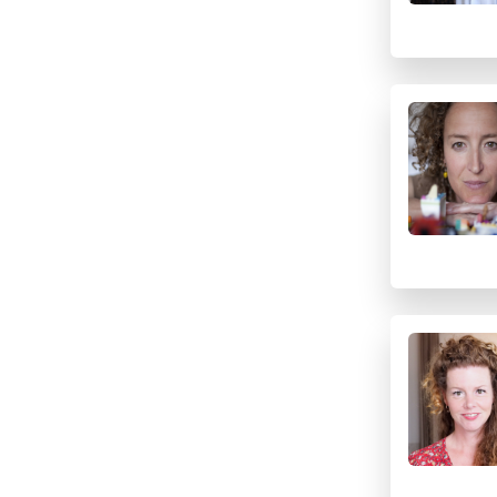
I
J
K
L
M
N
O
P
Q
R
S
T