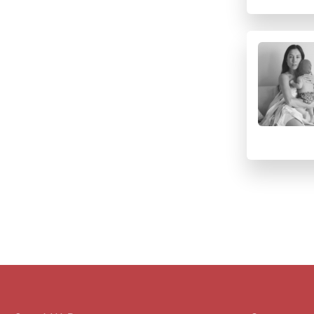
U
V
W
X
Y
Z