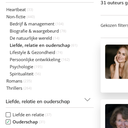
31 auteurs 
Heartbeat
(33)
Non-fictie
(440)
Bedrijf & management
(104)
Gekozen filter
Biografie & waargebeurd
(78)
De natuurlijke wereld
(14)
Liefde, relatie en ouderschap
(61)
Lifestyle & Gezondheid
(74)
Persoonlijke ontwikkeling
(162)
Psychologie
(195)
Spiritualiteit
(56)
Romans
(235)
Thrillers
(264)
Liefde, relatie en ouderschap
Liefde en relatie
(37)
Ouderschap
(31)