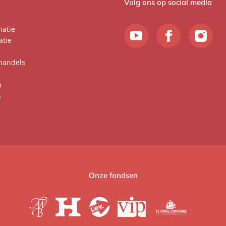
Volg ons op social media
matie
atie
handels
n
s
Onze fondsen