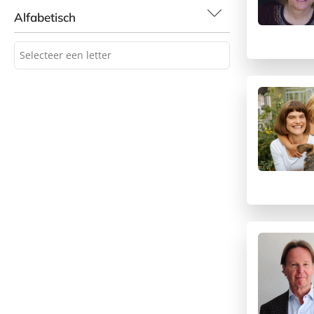
Alfabetisch
Selecteer een letter
Selecteer een letter
A
B
C
D
E
F
G
H