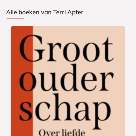
Alle boeken van Terri Apter
P
2
a
2
p