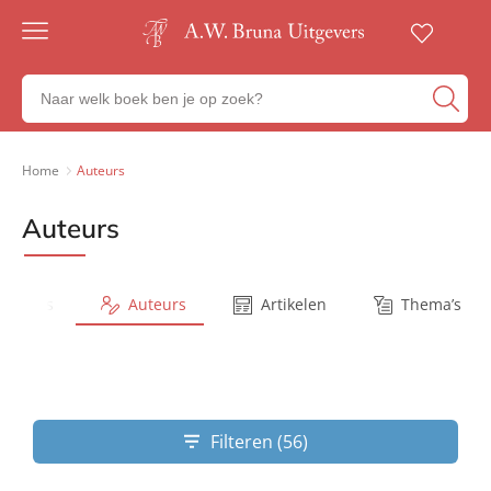
Gratis
verzending
Zoeken
Voor
naar
23:00
boeken,
besteld,
volgende
auteurs
Home
Auteurs
werkdag
en
in huis
uitgevers
Auteurs
Veilig
betalen
Gratis
retourneren
Series
Auteurs
Artikelen
Thema’s
Filteren (56)