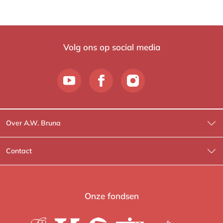
Volg ons op social media
Over A.W. Bruna
Wat wij doen
Contact
Wie is Wie?
Contactinformatie
A.W. Bruna Fictie
Route-informatie
Onze fondsen
Lev. boeken
Voor de pers