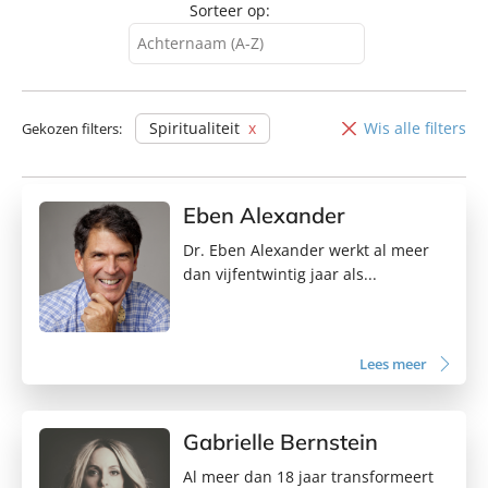
Sorteer op:
Achternaam (A-Z)
Achternaam (A-Z)
Achternaam (Z-A)
Spiritualiteit
Wis alle filters
Gekozen filters:
Voornaam (A-Z)
Voornaam (Z-A)
Eben Alexander
Dr. Eben Alexander werkt al meer
dan vijfentwintig jaar als...
Lees meer
Gabrielle Bernstein
Al meer dan 18 jaar transformeert