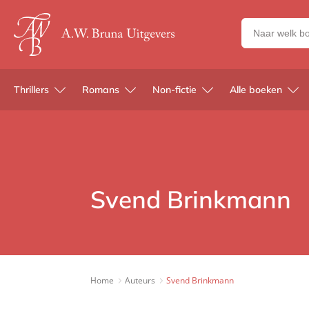
Zoeken
naar
boeken,
auteurs
Thrillers
Romans
Non-fictie
Alle boeken
en
uitgevers
Svend Brinkmann
Home
Auteurs
Svend Brinkmann