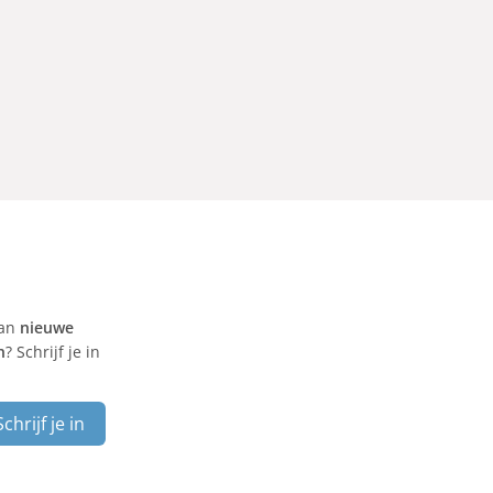
van
nieuwe
n
? Schrijf je in
Schrijf je in