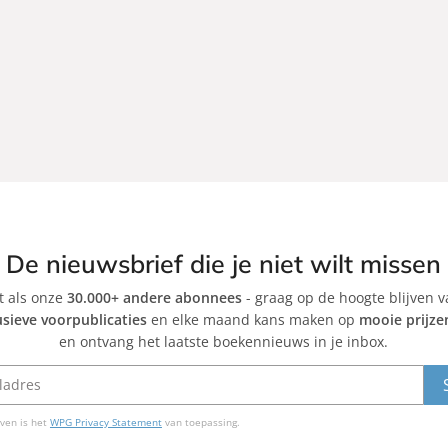
De nieuwsbrief die je niet wilt missen
et als onze
30.000+ andere abonnees
- graag op de hoogte blijven 
usieve voorpublicaties
en elke maand kans maken op
mooie prijze
en ontvang het laatste boekennieuws in je inbox.
ven is het
WPG Privacy Statement
van toepassing.