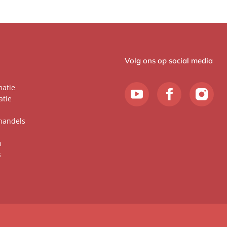
Volg ons op social media
matie
atie
handels
n
s