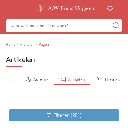
Gratis
verzending
Zoeken
Voor
naar
23:00
boeken,
besteld,
volgende
auteurs
Home
Artikelen
Page 3
werkdag
en
in huis
uitgevers
Artikelen
Veilig
betalen
Gratis
retourneren
Series
Auteurs
Artikelen
Thema’s
Filteren (281)