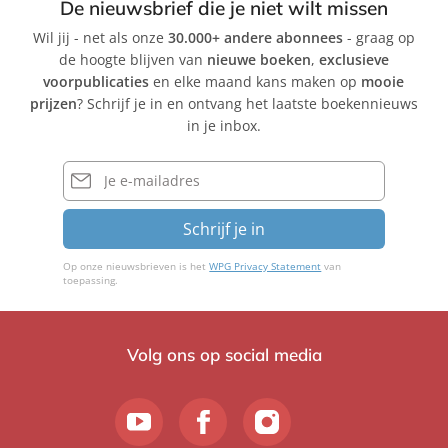
De nieuwsbrief die je niet wilt missen
Wil jij - net als onze
30.000+ andere abonnees
- graag op
de hoogte blijven van
nieuwe boeken
,
exclusieve
voorpublicaties
en elke maand kans maken op
mooie
prijzen
? Schrijf je in en ontvang het laatste boekennieuws
in je inbox.
E-
mailadres
Schrijf je in
Op onze nieuwsbrieven is het
WPG Privacy Statement
van
toepassing.
Volg ons op social media