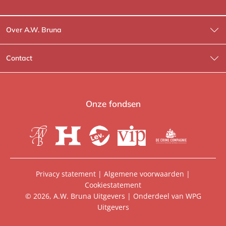
Over A.W. Bruna
Wat wij doen
Contact
Wie is Wie?
Contactinformatie
A.W. Bruna Fictie
Route-informatie
Onze fondsen
Lev. boeken
Voor de pers
Heartbeat
Voor de boekhandels
De Crime Compagnie
Special sales
Privacy statement
|
Algemene voorwaarden
|
Cookiestatement
Aanbiedingsbrochures
Manuscripten
© 2026, A.W. Bruna Uitgevers | Onderdeel van
WPG
Uitgevers
Vacatures
Foreign rights