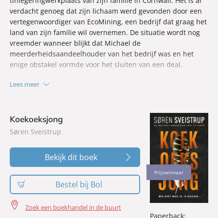
tinlegeringwerkplaats van zijn familie in Cornwall. Het is al
verdacht genoeg dat zijn lichaam werd gevonden door een
vertegenwoordiger van EcoMining, een bedrijf dat graag het
land van zijn familie wil overnemen. De situatie wordt nog
vreemder wanneer blijkt dat Michael de
meerderheidsaandeelhouder van het bedrijf was en het
enige obstakel vormde voor het sluiten van een deal.
Detective Beatrice Hannaford ontdekt al snel enkele
Lees meer
mysterieuze gebeurtenissen in de dagen voor Michaels
dood. Hierdoor wijst de verdenking in een andere richting.
Dan verschijnt Kayla, een jonge vrouw die half zo oud is als
Koekoeksjong
Michael en die onlangs weduwe is geworden.
Søren Sveistrup
Inspecteur Thomas Lynley en zijn collega Barbara Havers
worden ingeschakeld om de misdaad op te lossen en
Bekijk dit boek
gerechtigheid te zoeken in een gemeenschap vol
Prijswinnaar
wantrouwende mensen die alle buitenstaanders vrezen…
Bestel bij Bol
Zoek een boekhandel in de buurt
Paperback: