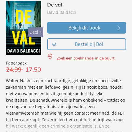
De val
David Baldacci
Bekijk dit boek
Deel 1
Deel 1
Bestel bij Bol
Zoek een boekhandel in de buurt
Paperback:
24
,
99
17
,
50
Walter Nash is een zachtaardige, gelukkige en succesvolle
zakenman met een liefdevol gezin. Hij is nooit boos, houdt
niet van wapens en bezit geen bijzondere fysieke
kwaliteiten. De schaduwwereld is hem onbekend – totdat op
de dag van de begrafenis van zijn vader, een
Vietnamveteraan met wie hij geen contact meer had, de FBI
bij hem aanklopt. Ze vertellen hem dat het bedrijf waarvoor
hij werkt eigenlijk een criminele organisatie is. En ze