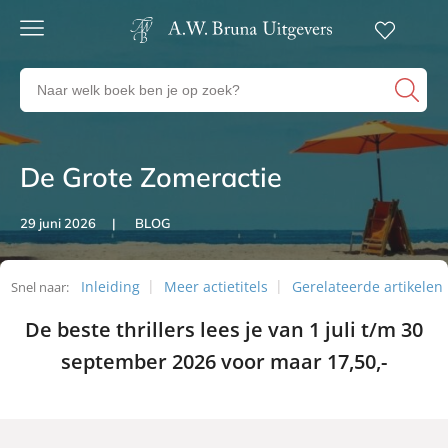
Gratis
verzending
Zoeken
Voor
naar
23:00
boeken,
besteld,
volgende
auteurs
werkdag
en
De Grote Zomeractie
Artikelen
in huis
uitgevers
Veilig
29 juni 2026
BLOG
betalen
Gratis
retourneren
Inleiding
Meer actietitels
Gerelateerde artikelen
Snel naar:
Artikelen
De beste thrillers lees je van 1 juli t/m 30
september 2026 voor maar 17,50,-