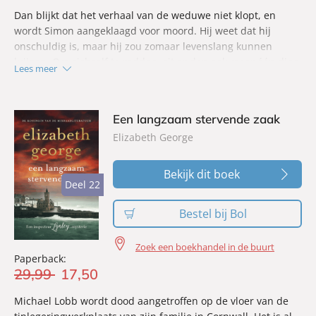
Dan blijkt dat het verhaal van de weduwe niet klopt, en
wordt Simon aangeklaagd voor moord. Hij weet dat hij
onschuldig is, maar hij zou zomaar levenslang kunnen
krijgen. Om zichzelf te redden, zit er dan ook maar één ding
Lees meer
op: zelf de echte moordenaar vinden.
Een langzaam stervende zaak
Elizabeth George
Bekijk dit boek
Deel 22
Deel 22
Bestel bij Bol
Zoek een boekhandel in de buurt
Paperback:
29
,
99
17
,
50
Michael Lobb wordt dood aangetroffen op de vloer van de