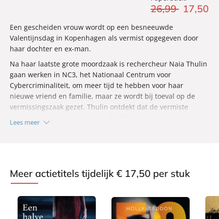
26
,
99
17
,
50
Een gescheiden vrouw wordt op een besneeuwde
Valentijnsdag in Kopenhagen als vermist opgegeven door
haar dochter en ex-man.
Na haar laatste grote moordzaak is rechercheur Naia Thulin
gaan werken in NC3, het Nationaal Centrum voor
Cybercriminaliteit, om meer tijd te hebben voor haar
nieuwe vriend en familie, maar ze wordt bij toeval op de
vermissingszaak gezet. Thulin ontdekt dat de vermiste
vrouw al lange tijd werd gestalkt. De anonieme berichten
Lees meer
die ze kreeg waren telkens hetzelfde: een foto van de vrouw,
met het bijschrift:
Gevonden!
Deze berichten doen Thulin denken aan de zaak van de
brute, onopgeloste moord op de scholier Caroline Holst, die
Meer actietitels tijdelijk € 17,50 per stuk
na ruim twee jaar onderzoek de nabestaanden en de
Deense politie nog steeds voor een raadsel stelt.
Thulin wordt bij het onderzoek gekoppeld aan onderzoeker
Mark Hess. Die is net teruggekeerd van Europol omdat zijn