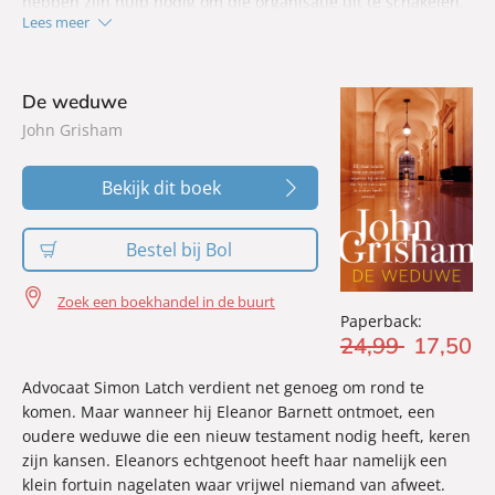
hebben zijn hulp nodig om die organisatie uit te schakelen.
Lees meer
Nash’ poging om informatie te verzamelen blijft alleen niet
onopgemerkt. Wanneer zijn dochter verdwijnt en hijzelf
ervan wordt beschuldigd haar te hebben misbruikt, valt zijn
De weduwe
perfecte wereld in duigen. Om zijn onschuld te bewijzen
John Grisham
moet Walter Nash iemand anders worden: een man van
geweld en fysieke kracht, die doelgericht de donkere wereld
betreedt die hem alles wat hem dierbaar is heeft afgepakt…
Bekijk dit boek
Bestel bij Bol
Zoek een boekhandel in de buurt
Paperback:
24
,
99
17
,
50
Advocaat Simon Latch verdient net genoeg om rond te
komen. Maar wanneer hij Eleanor Barnett ontmoet, een
oudere weduwe die een nieuw testament nodig heeft, keren
zijn kansen. Eleanors echtgenoot heeft haar namelijk een
klein fortuin nagelaten waar vrijwel niemand van afweet.