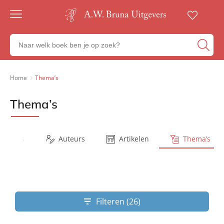
Gratis
verzending
Zoeken
Voor
naar
23:00
boeken,
besteld,
volgende
auteurs
Home
Thema’s
werkdag
en
in huis
uitgevers
Thema’s
Veilig
betalen
Gratis
retourneren
Series
Auteurs
Artikelen
Thema’s
Filteren (26)