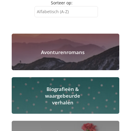
Sorteer op:
Alfabetisch (A-Z)
Alfabetisch (A-Z)
Alfabetisch (Z-A)
Avonturenromans
Biografieën &
waargebeurde
verhalen