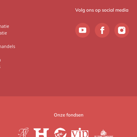
Volg ons op social media
matie
atie
handels
n
s
Onze fondsen