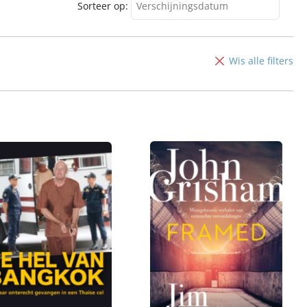
Sorteer op:
Verschijningsdatum
Verschijningsdatum
Alfabetisch (A-Z)
Wis alle filters
Alfabetisch (Z-A)
Prijs (oplopend)
Prijs (aflopend)