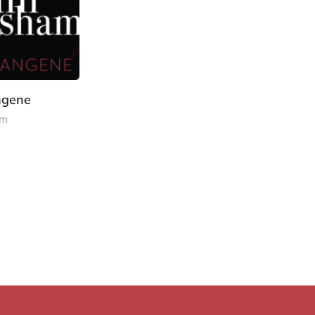
ngene
am
2
4
,
9
9