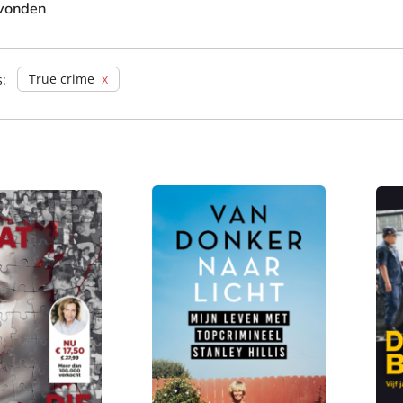
vonden
True crime
s: