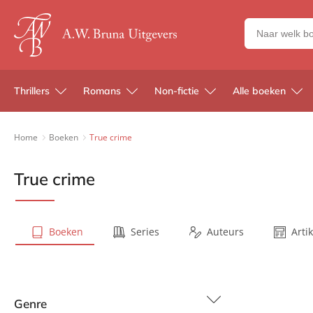
Zoeken
naar
boeken,
auteurs
Thrillers
Romans
Non-fictie
Alle boeken
en
uitgevers
Home
Boeken
True crime
True crime
Boeken
Series
Auteurs
Arti
Genre