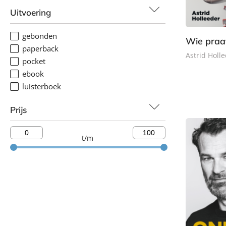
Uitvoering
gebonden
Wie praat
paperback
Astrid Holl
pocket
ebook
P
luisterboek
a
p
Prijs
e
r
b
t/m
a
c
k