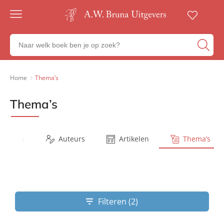
Gratis
verzending
Zoeken
Voor
naar
23:00
boeken,
besteld,
volgende
auteurs
Home
Thema’s
werkdag
en
in huis
uitgevers
Thema’s
Veilig
betalen
Gratis
retourneren
Series
Auteurs
Artikelen
Thema’s
Filteren (2)