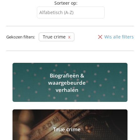
Sorteer op:
Alfabetisch (A-Z)
Alfabetisch (A-Z)
Alfabetisch (Z-A)
True crime
Wis alle filters
Gekozen filters:
Biografieën &
waargebeurde
verhalen
True crime