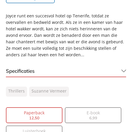
Joyce runt een succesvol hotel op Tenerife, totdat ze
overvallen en bedweld wordt. Als ze in een kamer van haar
hotel wakker wordt, kan ze zich niets herinneren van de
avond ervoor. Dan wordt ze benaderd door een man die
haar chanteert met bewijs van wat er die avond is gebeurd.
Ze moet een suite volledig tot zijn beschikking stellen of
anders zal haar leven een hel worden...
Specificaties
ISBN:
9789400517882
Thrillers
Suzanne Vermeer
NUR:
332
Type:
Paperback
Auteur(s):
Suzanne Vermeer
Paperback
E-book
12
,
50
6
,
99
Prijs:
12
,
50
Aantal pagina's:
272
Luisterboek