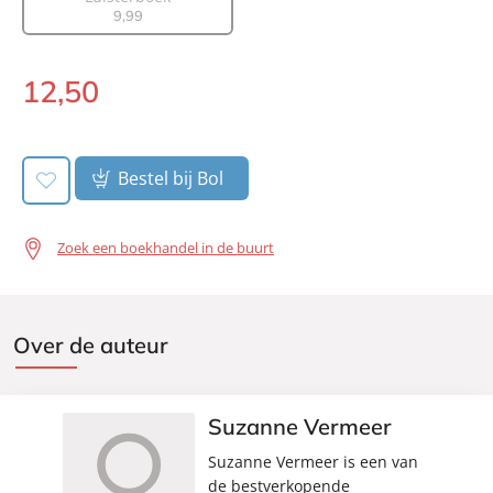
Uitgever:
A.W. Bruna Uitgevers
9
,
99
Verschijningsdatum:
18-06-2024
12
,
50
Paperback:
Bestel bij Bol
Zoek een boekhandel in de buurt
Over de auteur
Suzanne Vermeer
Suzanne Vermeer is een van
de bestverkopende