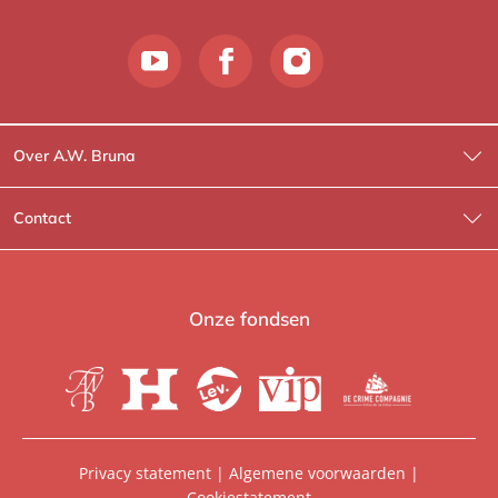
Over A.W. Bruna
Wat wij doen
Contact
Wie is Wie?
Contactinformatie
A.W. Bruna Fictie
Route-informatie
Onze fondsen
Lev. boeken
Voor de pers
Heartbeat
Voor de boekhandels
De Crime Compagnie
Special sales
Privacy statement
|
Algemene voorwaarden
|
Cookiestatement