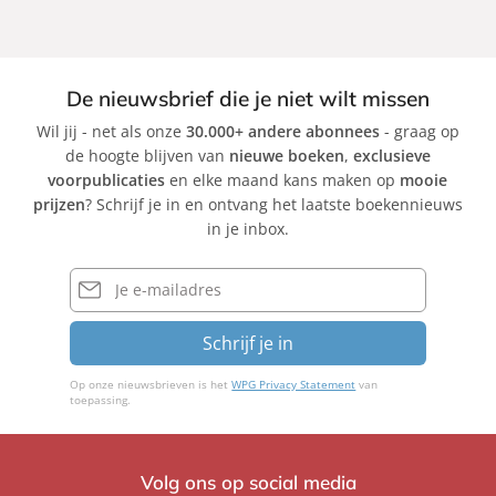
De nieuwsbrief die je niet wilt missen
Wil jij - net als onze
30.000+ andere abonnees
- graag op
de hoogte blijven van
nieuwe boeken
,
exclusieve
voorpublicaties
en elke maand kans maken op
mooie
prijzen
? Schrijf je in en ontvang het laatste boekennieuws
in je inbox.
E-
mailadres
Schrijf je in
Op onze nieuwsbrieven is het
WPG Privacy Statement
van
toepassing.
Volg ons op social media