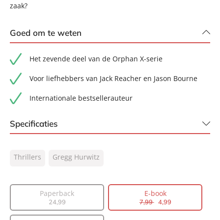
zaak?
Goed om te weten
Het zevende deel van de Orphan X-serie
Voor liefhebbers van Jack Reacher en Jason Bourne
Internationale bestsellerauteur
Specificaties
ISBN:
9789044933178
Thrillers
Gregg Hurwitz
NUR:
332
Type:
E-book
Auteur(s):
Gregg Hurwitz
Paperback
E-book
24
,
99
7
,
99
4
,
99
Vertaler:
Jan Mellema
Prijs:
7
,
99
4
,
99