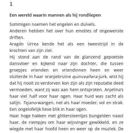
1
Een wereld waarin mannen als hij rondliepen
Sommigen noemen het engelen en duivels.
Anderen hebben het over hun emoties of ongewenste
driften.
Aragón Urrea kende het als een tweestrijd in de
krochten van zijn ziel.
Hij stond aan de rand van de glanzend gepoetste
dansvloer en kijkend naar zijn dochter, die tussen
groepjes vrienden en vriendinnen heen en weer
stuiterde in haar oranjebruine
quinceañera
-jurk, wist hij
dat hij nooit zo verdorven kon zijn als zijn reputatie deed
vermoeden, want zij was aan hem ontsproten. Anjelina’s
haar viel half voor haar ogen. Haar huid was zacht als
satijn.
Tejano
-wangen, net als haar moeder, vol en strak.
Een ongelofelijk lieve blik in haar ogen.
Haar hoge hakken met glittersteentjes bungelden naast
haar, de riempjes om haar wijsvinger gewikkeld, en ze
wiegde met haar hoofd heen en weer op de muziek. De