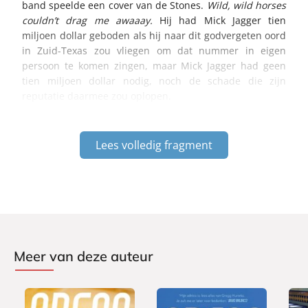
band speelde een cover van de Stones.
Wild, wild horses
couldn’t drag me awaaay.
Hij had Mick Jagger tien
miljoen dollar geboden als hij naar dit godvergeten oord
in Zuid-Texas zou vliegen om dat nummer in eigen
persoon te komen zingen, maar Mick Jagger had geen
tien miljoen dollar nodig, noch de schade die zijn
reputatie daarmee zou oplopen.
Lees volledig fragment
Meer van deze auteur