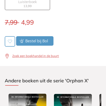
Luisterboek
Aantal pagina's:
332
13
,
99
Uitgever:
AW Bruna
Verschijningsdatum:
05-07-2022
7
,
99
4
,
99
E-
book:
Bestel bij Bol
Zoek een boekhandel in de buurt
Andere boeken uit de serie 'Orphan X'