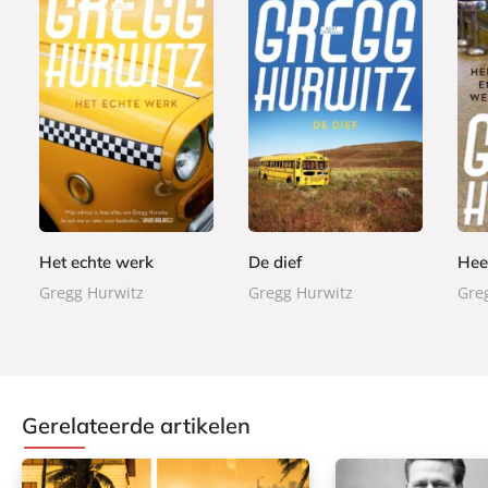
E
E
E
0
0
0
-
-
-
,
,
,
b
b
b
9
9
9
o
o
o
9
9
9
o
o
o
k
k
k
Het echte werk
De dief
Hee
Gregg Hurwitz
Gregg Hurwitz
Gre
Gerelateerde artikelen