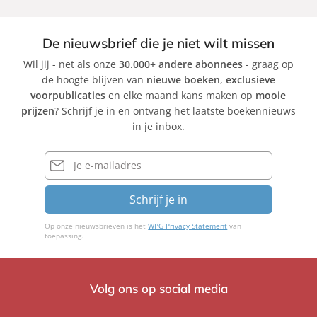
De nieuwsbrief die je niet wilt missen
Wil jij - net als onze
30.000+ andere abonnees
- graag op
de hoogte blijven van
nieuwe boeken
,
exclusieve
voorpublicaties
en elke maand kans maken op
mooie
prijzen
? Schrijf je in en ontvang het laatste boekennieuws
in je inbox.
E-
mailadres
Schrijf je in
Op onze nieuwsbrieven is het
WPG Privacy Statement
van
toepassing.
Volg ons op social media